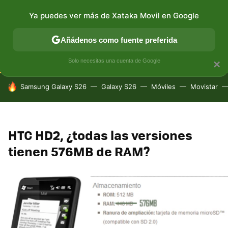
Ya puedes ver más de Xataka Movil en Google
CONECTIVIDAD
MÓVIL Y SOCIEDAD
APLICACIONES
Añádenos como fuente preferida
Solo necesitas una cuenta de Google
×
HOY SE HABLA DE
Samsung Galaxy S26
Galaxy S26
Móviles
Movistar
HTC HD2, ¿todas las versiones
tienen 576MB de RAM?