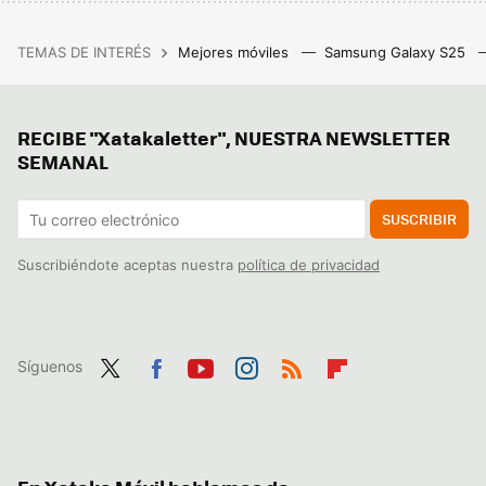
TEMAS DE INTERÉS
Mejores móviles
Samsung Galaxy S25
RECIBE "Xatakaletter", NUESTRA NEWSLETTER
SEMANAL
SUSCRIBIR
Suscribiéndote aceptas nuestra
política de privacidad
Síguenos
Twit
Fac
You
Inst
RSS
Flip
ter
ebo
tub
agr
boa
ok
e
am
rd