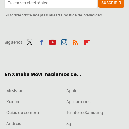
SUSCRIBIR
Suscribiéndote aceptas nuestra
política de privacidad
Síguenos
Twit
Fac
You
Inst
RSS
Flip
ter
ebo
tub
agr
boa
ok
e
am
rd
En Xataka Móvil hablamos de...
Movistar
Apple
Xiaomi
Aplicaciones
Guías de compra
Territorio Samsung
Android
5g