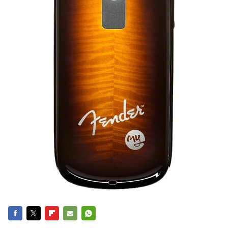
FACEBOOK
TWITTER
FLIPBOARD
E-
WHATSAPP