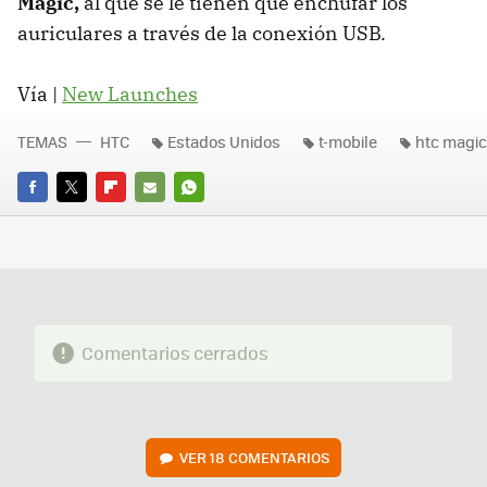
Magic,
al que se le tienen que enchufar los
auriculares a través de la conexión
USB
.
Vía |
New Launches
TEMAS
HTC
Estados Unidos
t-mobile
htc magic
FACEBOOK
TWITTER
FLIPBOARD
E-
WHATSAPP
MAIL
Comentarios cerrados
VER
18 COMENTARIOS