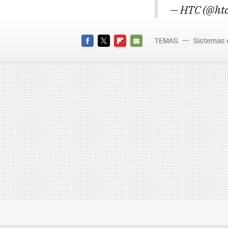
— HTC (@ht
TEMAS
Sistemas 
HTC On
FACEBOOK
TWITTER
FLIPBOARD
E-
MAIL