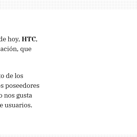
 de hoy,
HTC
,
zación, que
o de los
los poseedores
o nos gusta
e usuarios.