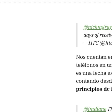
@nickmgray
days of recei
— HTC (@ht
Nos cuentan e
teléfonos en un
es una fecha e
contando desde
principios de 
@imdiane
Th