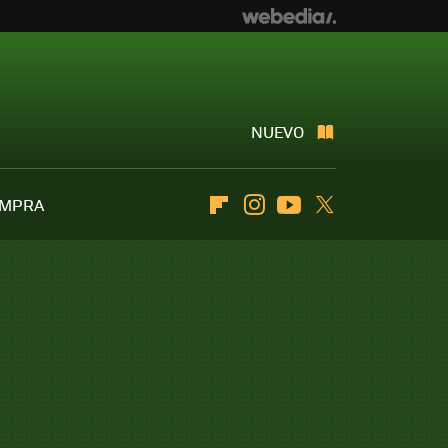
NUEVO
OMPRA
Flipboard
Instagram
Youtube
Twitter