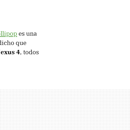
llipop
es una
dicho que
Nexus 4
, todos