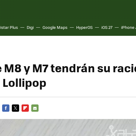
istar Plus
Digi
Google Maps
HyperOS
iOS 27
iPhone 
 M8 y M7 tendrán su raci
 Lollipop
FACEBOOK
TWITTER
FLIPBOARD
E-
MAIL