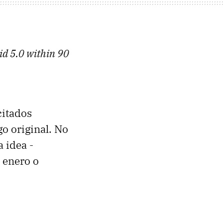
id 5.0 within 90
citados
go original. No
 idea -
 enero o