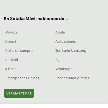
ter
ebo
tub
agr
boa
ok
e
am
rd
En Xataka Móvil hablamos de...
Movistar
Apple
Xiaomi
Aplicaciones
Guías de compra
Territorio Samsung
Android
5g
iPhone
WhatsApp
Smartphones Chinos
Conectividad y Redes
VER MÁS TEMAS