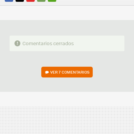
FACEBOOK
TWITTER
FLIPBOARD
E-
WHATSAPP
MAIL
Comentarios cerrados
VER
7 COMENTARIOS