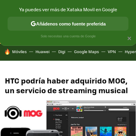
Ya puedes ver más de Xataka Movil en Google
CONECTIVIDAD
MÓVIL Y SOCIEDAD
APLICACIONES
COM
Añádenos como fuente preferida
Solo necesitas una cuenta de Google
×
HOY SE HABLA DE
Móviles
Huawei
Digi
Google Maps
VPN
Hype
HTC podría haber adquirido MOG,
un servicio de streaming musical