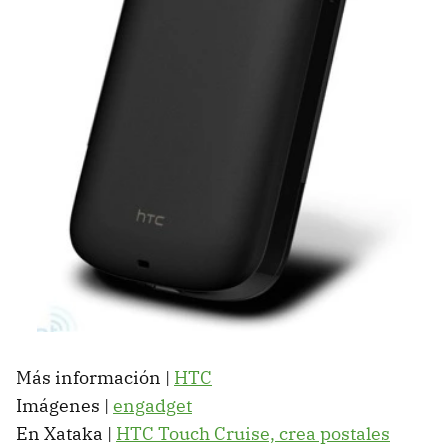
Más información |
HTC
Imágenes |
engadget
En Xataka |
HTC
Touch Cruise, crea postales