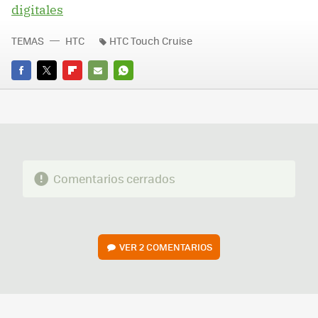
digitales
TEMAS
HTC
HTC Touch Cruise
FACEBOOK
TWITTER
FLIPBOARD
E-
WHATSAPP
MAIL
Comentarios cerrados
VER
2 COMENTARIOS