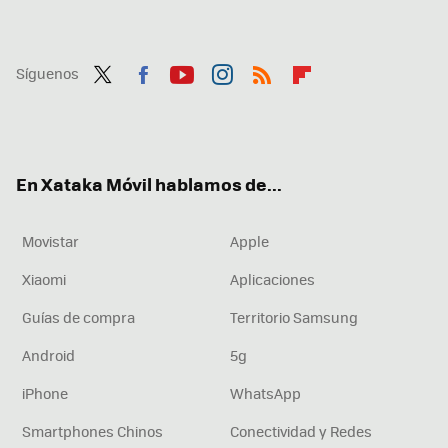
Síguenos
Twit
Fac
You
Inst
RSS
Flip
ter
ebo
tub
agr
boa
ok
e
am
rd
En Xataka Móvil hablamos de...
Movistar
Apple
Xiaomi
Aplicaciones
Guías de compra
Territorio Samsung
Android
5g
iPhone
WhatsApp
Smartphones Chinos
Conectividad y Redes