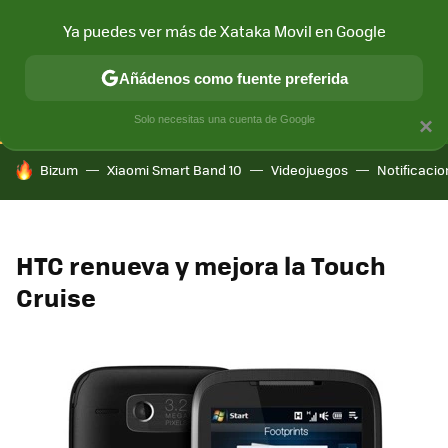
Ya puedes ver más de Xataka Movil en Google
CONECTIVIDAD
MÓVIL Y SOCIEDAD
APLICACIONES
COM
Añádenos como fuente preferida
Solo necesitas una cuenta de Google
×
HOY SE HABLA DE
Bizum
Xiaomi Smart Band 10
Videojuegos
Notificaci
HTC renueva y mejora la Touch
Cruise