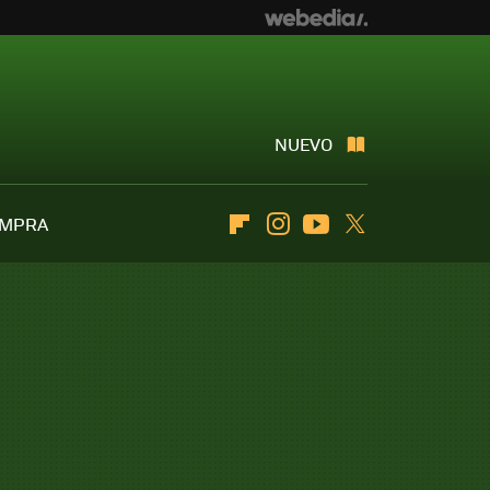
NUEVO
OMPRA
Flipboard
Instagram
Youtube
Twitter