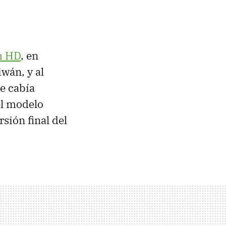
h HD
, en
wán, y al
e cabía
el modelo
sión final del