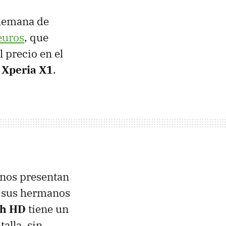
alemana de
euros
, que
 precio en el
 Xperia X1
.
 nos presentan
 sus hermanos
h HD
tiene un
alla, sin