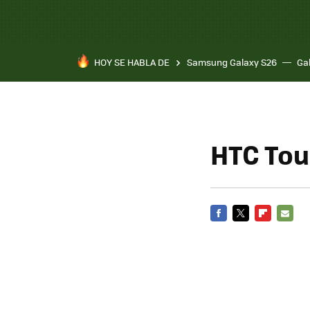
HOY SE HABLA DE
Samsung Galaxy S26
Ga
HTC Tou
FACEBOOK
TWITTER
FLIPBOARD
E-
MAIL