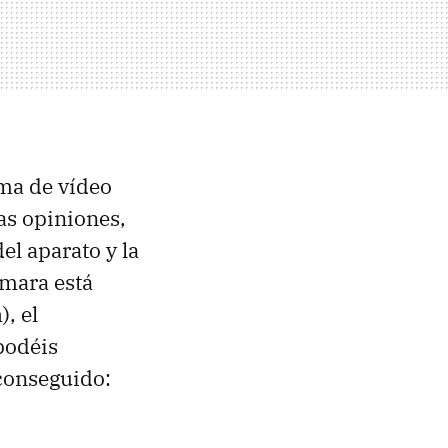
rma de vídeo
as opiniones,
el aparato y la
ámara está
), el
podéis
conseguido: