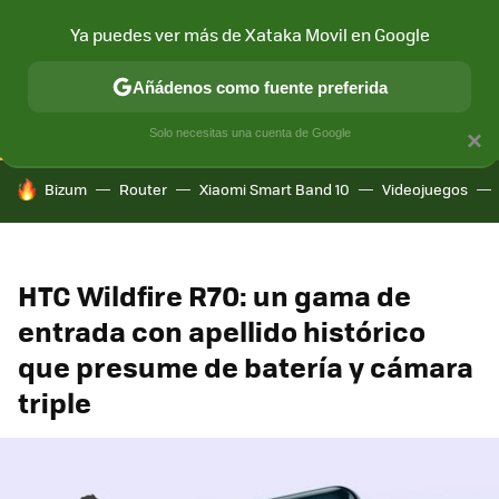
Ya puedes ver más de Xataka Movil en Google
CONECTIVIDAD
MÓVIL Y SOCIEDAD
APLICACIONES
COM
Añádenos como fuente preferida
Solo necesitas una cuenta de Google
×
HOY SE HABLA DE
Bizum
Router
Xiaomi Smart Band 10
Videojuegos
HTC Wildfire R70: un gama de
entrada con apellido histórico
que presume de batería y cámara
triple