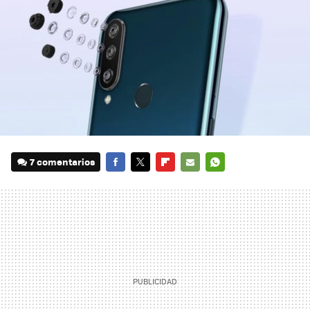
7 comentarios
FACEBOOK
TWITTER
FLIPBOARD
E-
WHATSAPP
MAIL