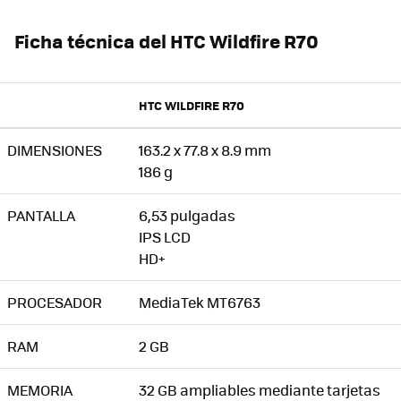
Ficha técnica del HTC Wildfire R70
HTC WILDFIRE R70
DIMENSIONES
163.2 x 77.8 x 8.9 mm
186 g
PANTALLA
6,53 pulgadas
IPS LCD
HD+
PROCESADOR
MediaTek MT6763
RAM
2 GB
MEMORIA
32 GB ampliables mediante tarjetas