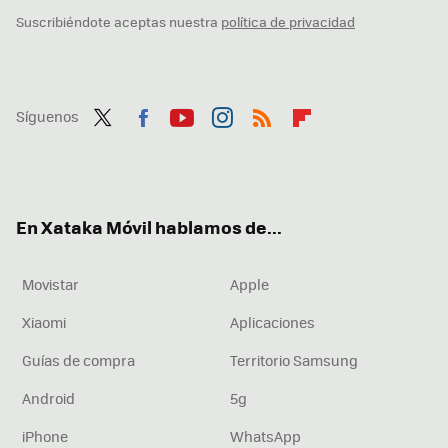
Suscribiéndote aceptas nuestra
política de privacidad
Síguenos
Twit
Fac
You
Inst
RSS
Flip
ter
ebo
tub
agr
boa
ok
e
am
rd
En Xataka Móvil hablamos de...
Movistar
Apple
Xiaomi
Aplicaciones
Guías de compra
Territorio Samsung
Android
5g
iPhone
WhatsApp