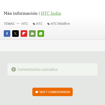
Más información |
HTC India
TEMAS
HTC
HTC
HTC Wildfire
FACEBOOK
TWITTER
FLIPBOARD
E-
WHATSAPP
MAIL
Comentarios cerrados
VER
7 COMENTARIOS