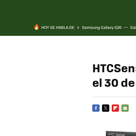
HOY SE HABLA DE
Samsung Galaxy S26
Ga
HTCSens
el 30 de
FACEBOOK
TWITTER
FLIPBOARD
E-
MAIL