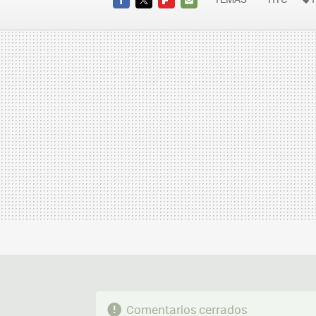
FACEBOOK
TWITTER
FLIPBOARD
E-
MAIL
Comentarios cerrados