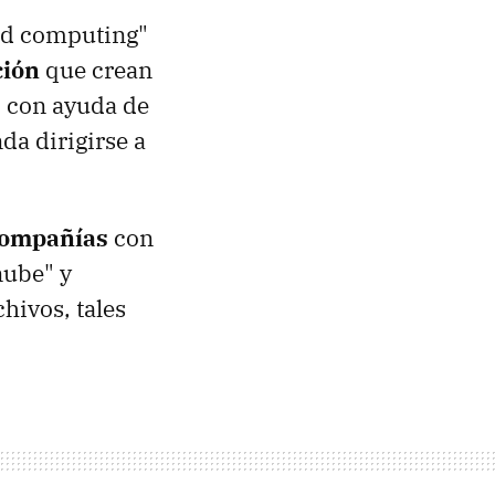
oud computing"
ción
que crean
o con ayuda de
da dirigirse a
compañías
con
nube" y
hivos, tales