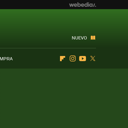
NUEVO
OMPRA
Flipboard
Instagram
Youtube
Twitter