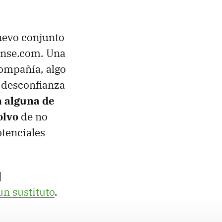
nuevo conjunto
ense.com. Una
compañía, algo
a desconfianza
a alguna de
olvo
de no
otenciales
|
n sustituto
.