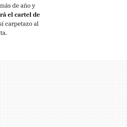
 más de año y
á el cartel de
sí carpetazo al
ta.