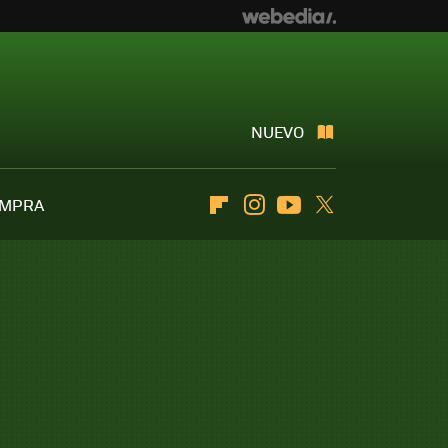
NUEVO
OMPRA
Flipboard
Instagram
Youtube
Twitter