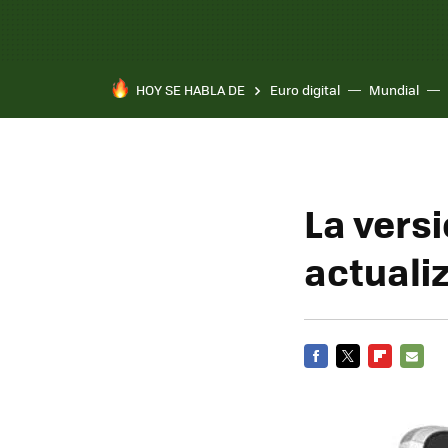
HOY SE HABLA DE
Euro digital
Mundial
Pixel 10a
La vers
actuali
FACEBOOK
TWITTER
FLIPBOARD
E-
MAIL