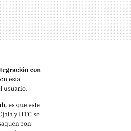
ntegración con
on esta
l usuario.
mb
, es que este
 Ojalá y
HTC
se
 saquen con