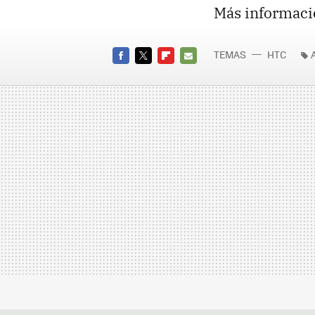
Más informaci
TEMAS
HTC
FACEBOOK
TWITTER
FLIPBOARD
E-
MAIL