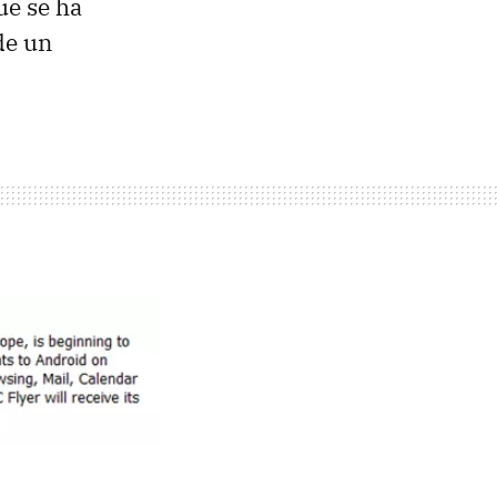
ue se ha
de un