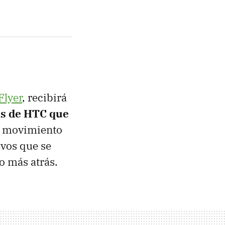
Flyer
, recibirá
as de
HTC
que
el movimiento
ivos que se
o más atrás.