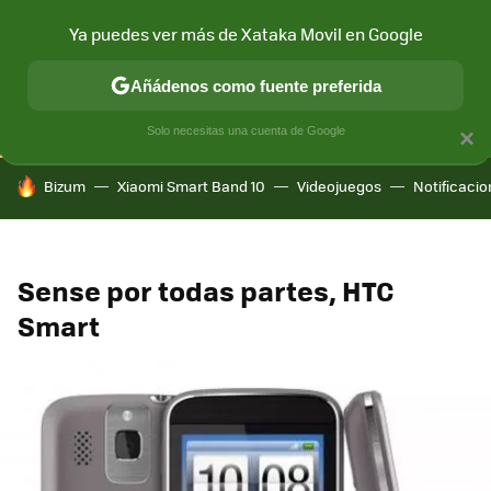
Ya puedes ver más de Xataka Movil en Google
CONECTIVIDAD
MÓVIL Y SOCIEDAD
APLICACIONES
COM
Añádenos como fuente preferida
Solo necesitas una cuenta de Google
×
HOY SE HABLA DE
Bizum
Xiaomi Smart Band 10
Videojuegos
Notificaci
Sense por todas partes, HTC
Smart