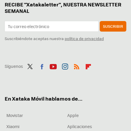
RECIBE "Xatakaletter", NUESTRA NEWSLETTER
SEMANAL
SUSCRIBIR
Suscribiéndote aceptas nuestra
política de privacidad
Síguenos
Twit
Fac
You
Inst
RSS
Flip
ter
ebo
tub
agr
boa
ok
e
am
rd
En Xataka Móvil hablamos de...
Movistar
Apple
Xiaomi
Aplicaciones