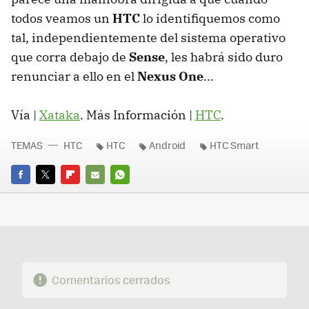
todos veamos un
HTC
lo identifiquemos como
tal, independientemente del sistema operativo
que corra debajo de
Sense
, les habrá sido duro
renunciar a ello en el
Nexus One
...
Vía |
Xataka
. Más Información |
HTC
.
TEMAS
HTC
HTC
Android
HTC Smart
FACEBOOK
TWITTER
FLIPBOARD
E-
WHATSAPP
MAIL
Comentarios cerrados