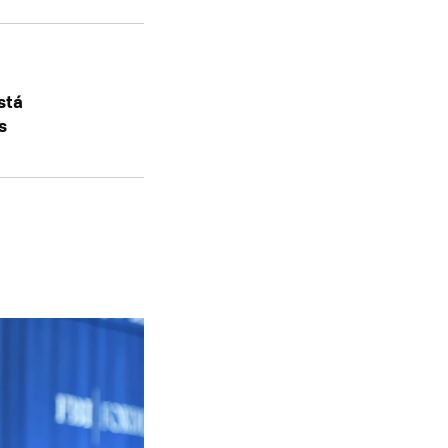
stá
s