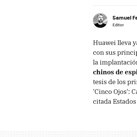
Samuel F
Editor
Huawei lleva 
con sus princi
la implantaci
chinos de esp
tesis de los p
'Cinco Ojos': 
citada Estados