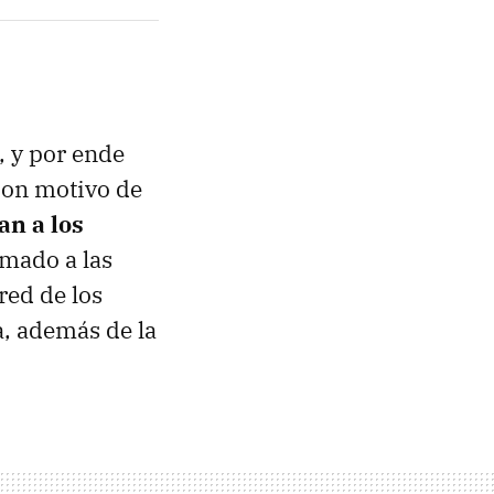
, y por ende
con motivo de
n a los
umado a las
red de los
a, además de la