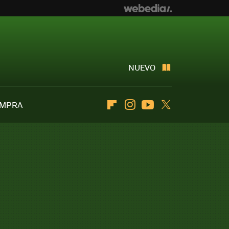
NUEVO
OMPRA
Flipboard
Instagram
Youtube
Twitter