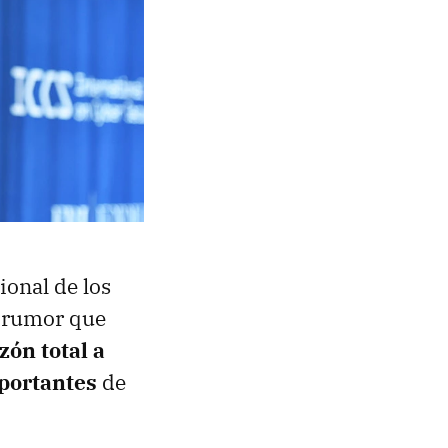
ional de los
n rumor que
zón total a
mportantes
de