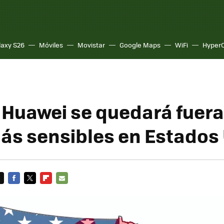
laxy S26
Móviles
Movistar
Google Maps
WiFi
Hyper
e Huawei se quedará fuera
ás sensibles en Estados
FACEBOOK
TWITTER
FLIPBOARD
E-
MAIL