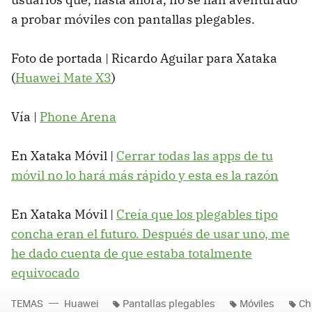
a probar móviles con pantallas plegables.
Foto de portada | Ricardo Aguilar para Xataka
(
Huawei Mate X3
)
Vía |
Phone Arena
En Xataka Móvil |
Cerrar todas las apps de tu
móvil no lo hará más rápido y esta es la razón
En Xataka Móvil |
Creía que los plegables tipo
concha eran el futuro. Después de usar uno, me
he dado cuenta de que estaba totalmente
equivocado
TEMAS
Huawei
Pantallas plegables
Móviles
Ch