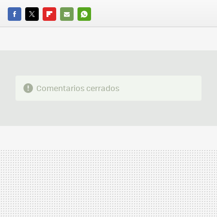
FACEBOOK
TWITTER
FLIPBOARD
E-
WHATSAPP
MAIL
Comentarios cerrados