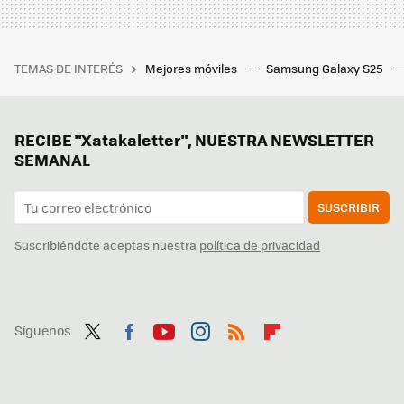
TEMAS DE INTERÉS
Mejores móviles
Samsung Galaxy S25
RECIBE "Xatakaletter", NUESTRA NEWSLETTER
SEMANAL
SUSCRIBIR
Suscribiéndote aceptas nuestra
política de privacidad
Síguenos
Twit
Fac
You
Inst
RSS
Flip
ter
ebo
tub
agr
boa