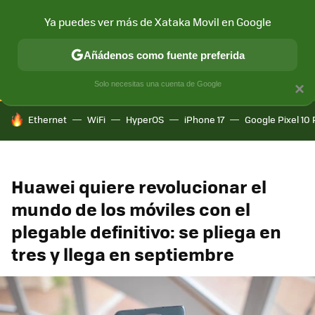
Ya puedes ver más de Xataka Movil en Google
CONECTIVIDAD
MÓVIL Y SOCIEDAD
APLICACIONES
COM
Añádenos como fuente preferida
Solo necesitas una cuenta de Google
×
HOY SE HABLA DE
Ethernet
WiFi
HyperOS
iPhone 17
Google Pixel 10 
Huawei quiere revolucionar el
mundo de los móviles con el
plegable definitivo: se pliega en
tres y llega en septiembre