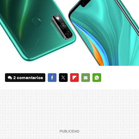
2 comentarios
FACEBOOK
TWITTER
FLIPBOARD
E-
WHATSAPP
MAIL