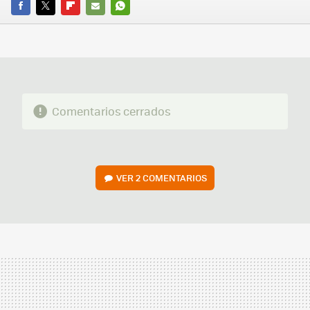
FACEBOOK
TWITTER
FLIPBOARD
E-
WHATSAPP
MAIL
Comentarios cerrados
VER
2 COMENTARIOS