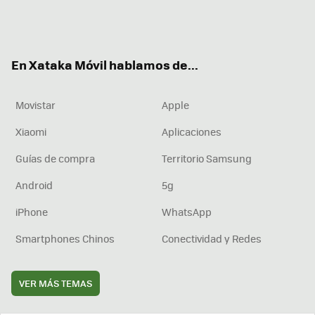
Twit
Fac
You
Inst
RSS
Flip
ter
ebo
tub
agr
boa
ok
e
am
rd
En Xataka Móvil hablamos de...
Movistar
Apple
Xiaomi
Aplicaciones
Guías de compra
Territorio Samsung
Android
5g
iPhone
WhatsApp
Smartphones Chinos
Conectividad y Redes
VER MÁS TEMAS