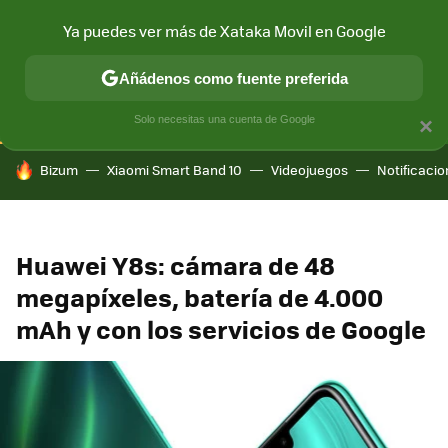
Ya puedes ver más de Xataka Movil en Google
CONECTIVIDAD
MÓVIL Y SOCIEDAD
APLICACIONES
COM
Añádenos como fuente preferida
Solo necesitas una cuenta de Google
×
HOY SE HABLA DE
Bizum
Xiaomi Smart Band 10
Videojuegos
Notificaci
Huawei Y8s: cámara de 48
megapíxeles, batería de 4.000
mAh y con los servicios de Google