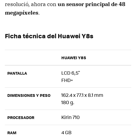
resolució, ahora con
un sensor principal de 48
megapíxeles
.
Ficha técnica del Huawei Y8s
HUAWEI Y8S
LCD 6,5"
PANTALLA
FHD+
162.4 x 77.1 x 8.1 mm
DIMENSIONES Y PESO
180 g.
Kirin 710
PROCESADOR
4 GB
RAM