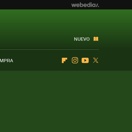
NUEVO
OMPRA
Flipboard
Instagram
Youtube
Twitter