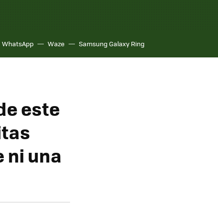
WhatsApp
Waze
Samsung Galaxy Ring
de este
itas
 ni una