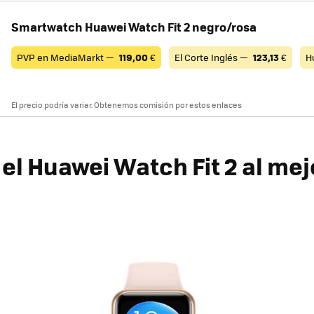
Smartwatch Huawei Watch Fit 2 negro/rosa
PVP en MediaMarkt —
119,00
€
El Corte Inglés —
123,13
€
H
El precio podría variar. Obtenemos comisión por estos enlaces
el Huawei Watch Fit 2 al mej