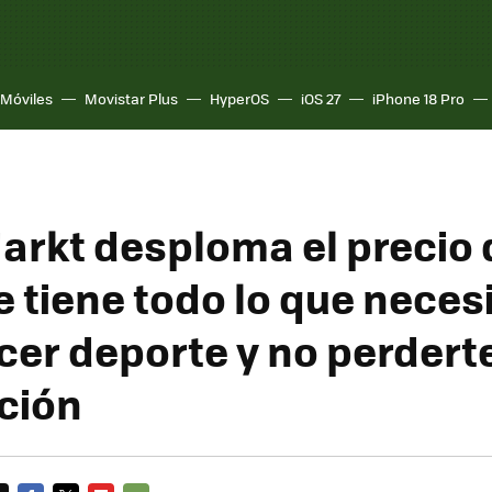
Móviles
Movistar Plus
HyperOS
iOS 27
iPhone 18 Pro
rkt desploma el precio 
e tiene todo lo que neces
cer deporte y no perderte
ación