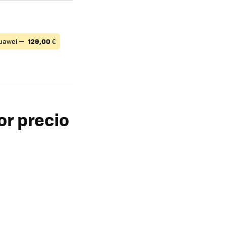
uawei —
129,00
€
or precio