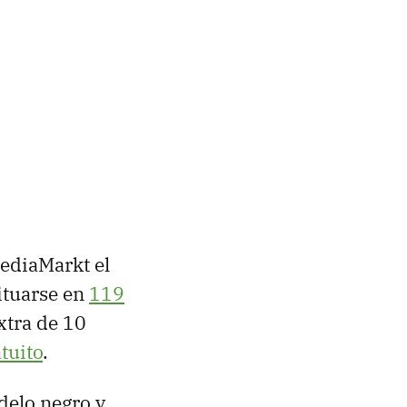
MediaMarkt el
ituarse en
119
xtra de 10
atuito
.
odelo negro y