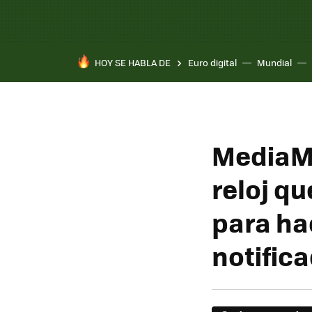
HOY SE HABLA DE
Euro digital
Mundial
MediaMa
reloj qu
para ha
notific