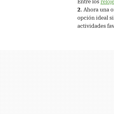
Entre los
reloj
2
. Ahora una o
opción ideal s
actividades favo