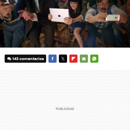
143 comentarios
FACEBOOK
TWITTER
FLIPBOARD
E-
WHATSAPP
MAIL