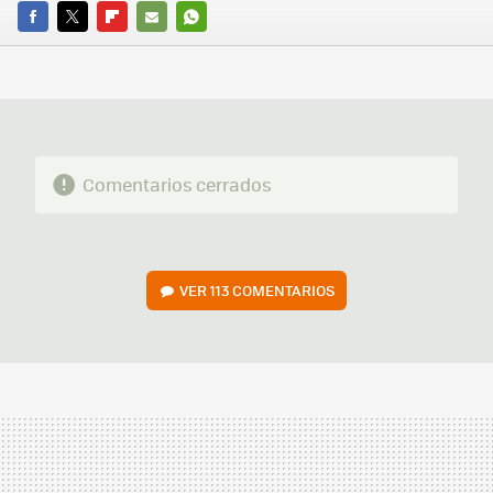
FACEBOOK
TWITTER
FLIPBOARD
E-
WHATSAPP
MAIL
Comentarios cerrados
VER
113 COMENTARIOS