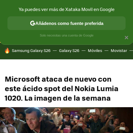
Ya puedes ver más de Xataka Movil en Google
CONECTIVIDAD
MÓVIL Y SOCIEDAD
APLICACIONES
COM
Añádenos como fuente preferida
Solo necesitas una cuenta de Google
×
HOY SE HABLA DE
Samsung Galaxy S26
Galaxy S26
Móviles
Movistar
Microsoft ataca de nuevo con
este ácido spot del Nokia Lumia
1020. La imagen de la semana