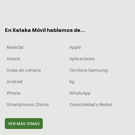
Twit
Fac
You
Inst
RSS
Flip
ter
ebo
tub
agr
boa
ok
e
am
rd
En Xataka Móvil hablamos de...
Movistar
Apple
Xiaomi
Aplicaciones
Guías de compra
Territorio Samsung
Android
5g
iPhone
WhatsApp
Smartphones Chinos
Conectividad y Redes
VER MÁS TEMAS