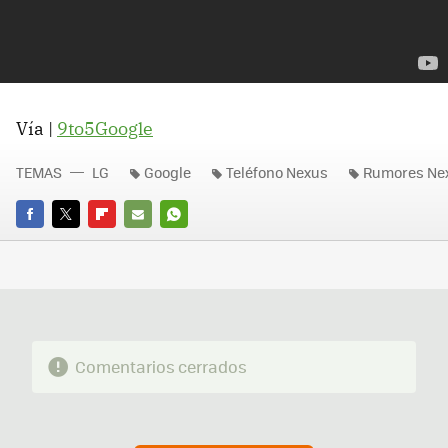
Vía |
9to5Google
TEMAS
LG
Google
Teléfono Nexus
Rumores Ne
FACEBOOK
TWITTER
FLIPBOARD
E-
WHATSAPP
MAIL
Comentarios cerrados