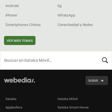
Android
5g
iPhone
WhatsApp
Smartphones Chinos
Conectividad y Redes
VER MÁS TEMAS
BUSCA
SUBIR
Xataka
Xataka Móvil
Applesfera
Xataka Smart Home