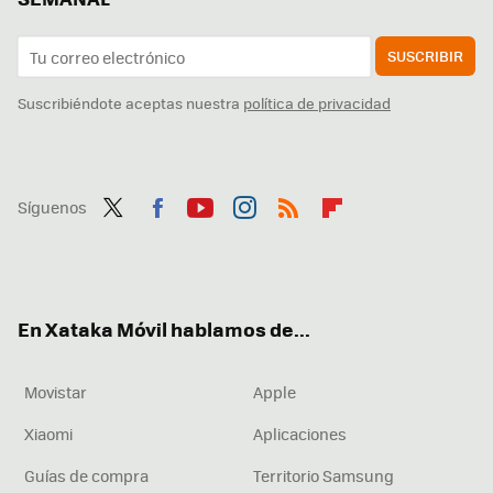
SUSCRIBIR
Suscribiéndote aceptas nuestra
política de privacidad
Síguenos
Twit
Fac
You
Inst
RSS
Flip
ter
ebo
tub
agr
boa
ok
e
am
rd
En Xataka Móvil hablamos de...
Movistar
Apple
Xiaomi
Aplicaciones
Guías de compra
Territorio Samsung