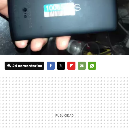
24 comentarios
FACEBOOK
TWITTER
FLIPBOARD
E-
WHATSAPP
MAIL