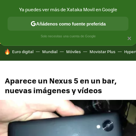
Ya puedes ver más de Xataka Movil en Google
CONECTIVIDAD
MÓVIL Y SOCIEDAD
APLICACIONES
COM
Añádenos como fuente preferida
Solo necesitas una cuenta de Google
×
HOY SE HABLA DE
Euro digital
Mundial
Móviles
Movistar Plus
Hyper
Aparece un Nexus 5 en un bar,
nuevas imágenes y vídeos