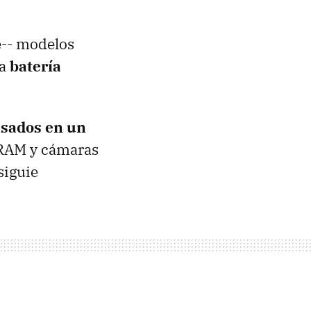
e-- modelos
la
batería
sados en un
 RAM y cámaras
siguie