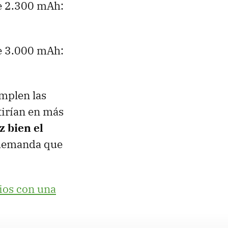
e 2.300 mAh:
e 3.000 mAh:
umplen las
tirían en más
z bien el
 demanda que
cios con una