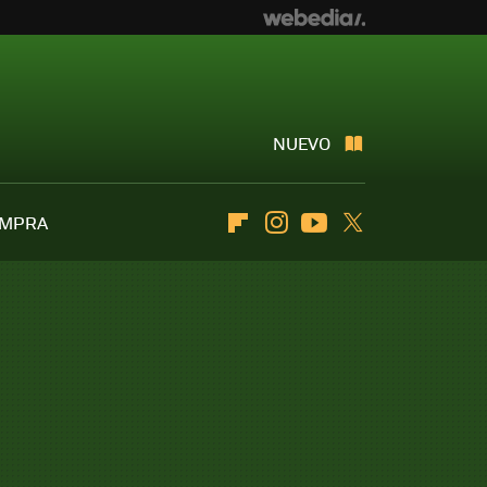
NUEVO
OMPRA
Flipboard
Instagram
Youtube
Twitter