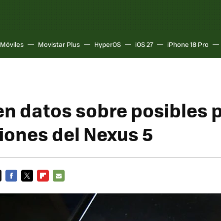
Móviles
Movistar Plus
HyperOS
iOS 27
iPhone 18 Pro
n datos sobre posibles 
ciones del Nexus 5
FACEBOOK
TWITTER
FLIPBOARD
E-
MAIL