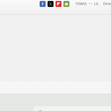
TEMAS
LG
Otra
FACEBOOK
TWITTER
FLIPBOARD
E-
MAIL