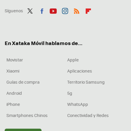
Síguenos
Twit
Fac
You
Inst
RSS
Flip
ter
ebo
tub
agr
boa
ok
e
am
rd
En Xataka Móvil hablamos de...
Movistar
Apple
Xiaomi
Aplicaciones
Guías de compra
Territorio Samsung
Android
5g
iPhone
WhatsApp
Smartphones Chinos
Conectividad y Redes