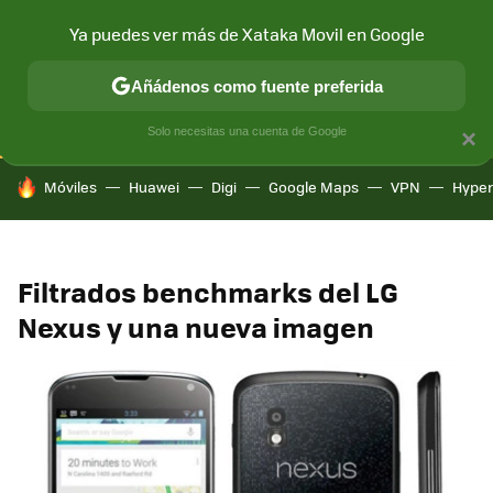
Ya puedes ver más de Xataka Movil en Google
CONECTIVIDAD
MÓVIL Y SOCIEDAD
APLICACIONES
COM
Añádenos como fuente preferida
Solo necesitas una cuenta de Google
×
HOY SE HABLA DE
Móviles
Huawei
Digi
Google Maps
VPN
Hype
Filtrados benchmarks del LG
Nexus y una nueva imagen