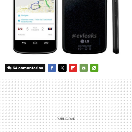
34 comentarios
FACEBOOK
TWITTER
FLIPBOARD
E-
WHATSAPP
MAIL