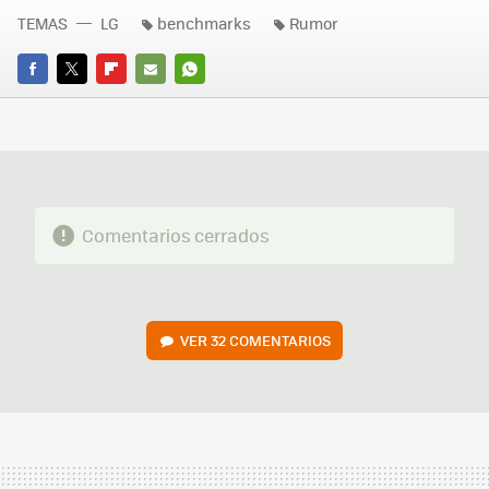
TEMAS
LG
benchmarks
Rumor
FACEBOOK
TWITTER
FLIPBOARD
E-
WHATSAPP
MAIL
Comentarios cerrados
VER
32 COMENTARIOS