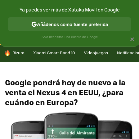
Ya puedes ver más de Xataka Movil en Google
CONECTIVIDAD
MÓVIL Y SOCIEDAD
APLICACIONES
COM
Añádenos como fuente preferida
Solo necesitas una cuenta de Google
×
HOY SE HABLA DE
Bizum
Xiaomi Smart Band 10
Videojuegos
Notificaci
Google pondrá hoy de nuevo a la
venta el Nexus 4 en EEUU, ¿para
cuándo en Europa?