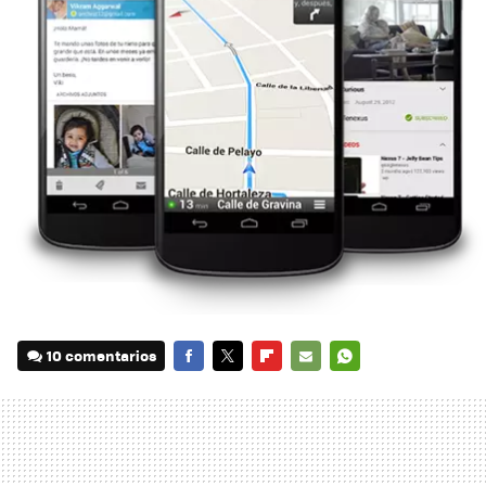
10 comentarios
FACEBOOK
TWITTER
FLIPBOARD
E-
WHATSAPP
MAIL