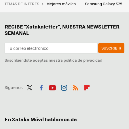
TEMAS DE INTERÉS
Mejores móviles
Samsung Galaxy S25
RECIBE "Xatakaletter", NUESTRA NEWSLETTER
SEMANAL
SUSCRIBIR
Suscribiéndote aceptas nuestra
política de privacidad
Síguenos
Twit
Fac
You
Inst
RSS
Flip
ter
ebo
tub
agr
boa
ok
e
am
rd
En Xataka Móvil hablamos de...