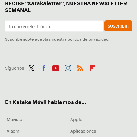
RECIBE "Xatakaletter", NUESTRA NEWSLETTER
SEMANAL
SUSCRIBIR
Suscribiéndote aceptas nuestra
política de privacidad
Síguenos
Twit
Fac
You
Inst
RSS
Flip
ter
ebo
tub
agr
boa
ok
e
am
rd
En Xataka Móvil hablamos de...
Movistar
Apple
Xiaomi
Aplicaciones