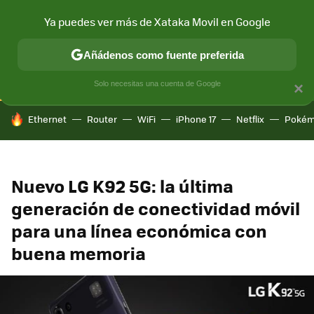
Ya puedes ver más de Xataka Movil en Google
CONECTIVIDAD
MÓVIL Y SOCIEDAD
APLICACIONES
COM
Añádenos como fuente preferida
Solo necesitas una cuenta de Google
×
HOY SE HABLA DE
Ethernet
Router
WiFi
iPhone 17
Netflix
Pokém
Nuevo LG K92 5G: la última
generación de conectividad móvil
para una línea económica con
buena memoria