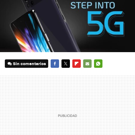
Sin comentarios
FACEBOOK
TWITTER
FLIPBOARD
E-
WHATSAPP
MAIL