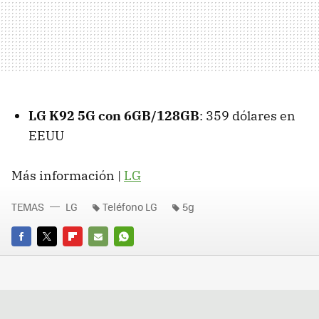
LG K92 5G con 6GB/128GB
: 359 dólares en
EEUU
Más información |
LG
TEMAS
LG
Teléfono LG
5g
FACEBOOK
TWITTER
FLIPBOARD
E-
WHATSAPP
MAIL