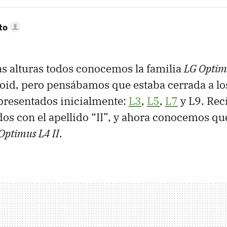
to
as alturas todos conocemos la familia
LG Optim
oid, pero pensábamos que estaba cerrada a lo
resentados inicialmente:
L3
,
L5
,
L7
y L9. Rec
os con el apellido “II”, y ahora conocemos q
Optimus L4 II
.