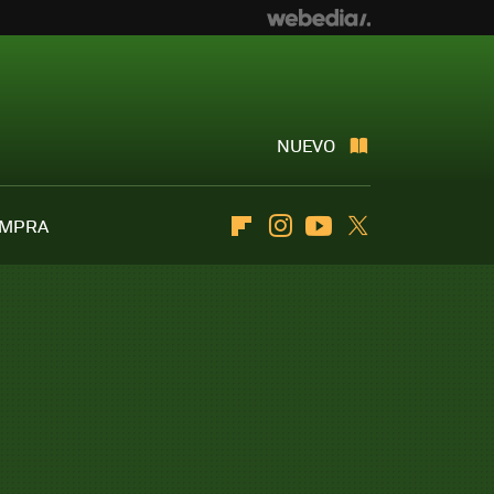
NUEVO
OMPRA
Flipboard
Instagram
Youtube
Twitter