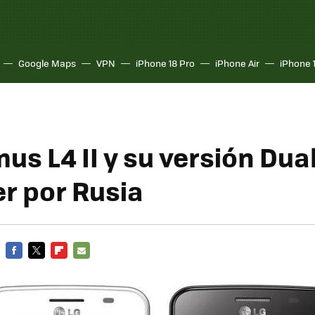
Google Maps
VPN
iPhone 18 Pro
iPhone Air
iPhone 
us L4 II y su versión Dua
er por Rusia
FACEBOOK
TWITTER
FLIPBOARD
E-
MAIL