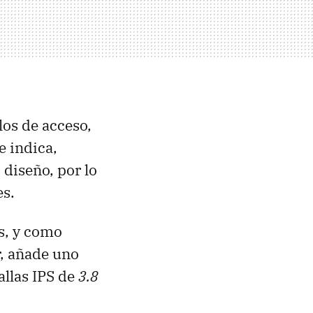
los de acceso,
 indica,
diseño, por lo
es.
s, y como
r, añade uno
allas IPS de
3.8