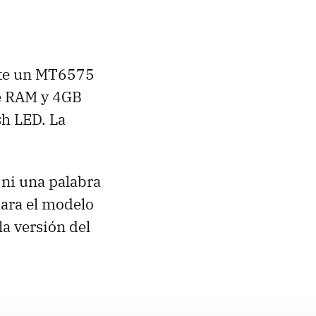
nte un MT6575
e RAM y 4GB
sh LED. La
, ni una palabra
para el modelo
la versión del