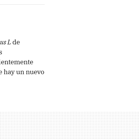
us L
de
s
ientemente
ue hay un nuevo