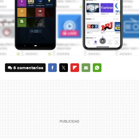
6 comentarios
FACEBOOK
TWITTER
FLIPBOARD
E-
WHATSAPP
MAIL