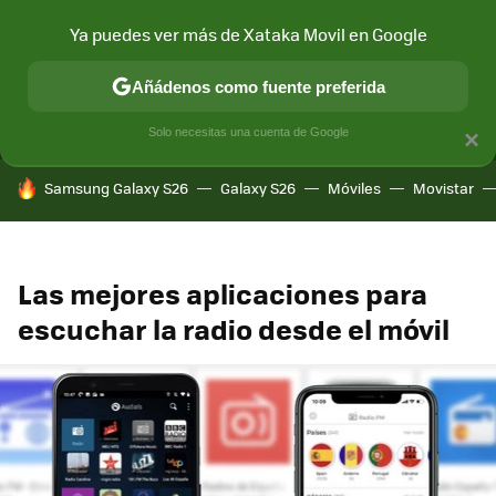
Ya puedes ver más de Xataka Movil en Google
MENÚ
NUEVO
Añádenos como fuente preferida
CONECTIVIDAD
MÓVIL Y SOCIEDAD
APLICACIONES
COM
Solo necesitas una cuenta de Google
×
HOY SE HABLA DE
Samsung Galaxy S26
Galaxy S26
Móviles
Movistar
Las mejores aplicaciones para
escuchar la radio desde el móvil