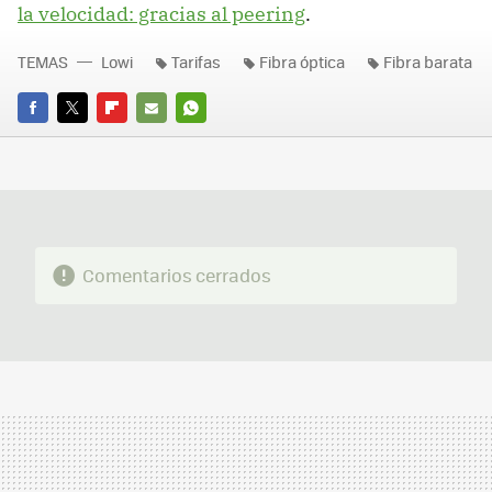
la velocidad: gracias al peering
.
TEMAS
Lowi
Tarifas
Fibra óptica
Fibra barata
FACEBOOK
TWITTER
FLIPBOARD
E-
WHATSAPP
MAIL
Comentarios cerrados