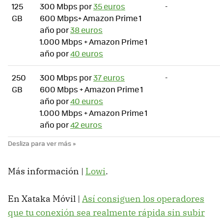
125
300 Mbps por
35 euros
-
GB
600 Mbps+ Amazon Prime 1
año por
38 euros
1.000 Mbps + Amazon Prime 1
año por
40 euros
250
300 Mbps por
37 euros
-
GB
600 Mbps + Amazon Prime 1
año por
40 euros
1.000 Mbps + Amazon Prime 1
año por
42 euros
Más información |
Lowi
.
En Xataka Móvil |
Así consiguen los operadores
que tu conexión sea realmente rápida sin subir