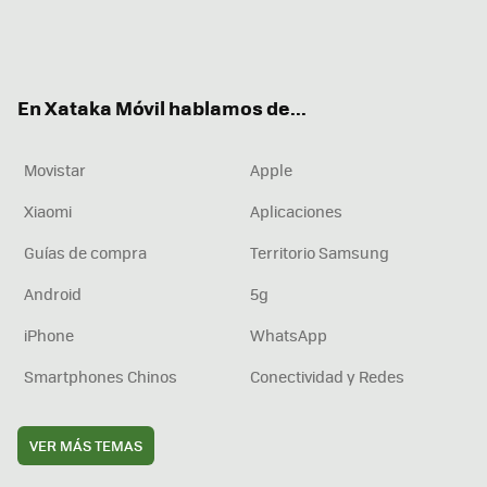
Twit
Fac
You
Inst
RSS
Flip
ter
ebo
tub
agr
boa
ok
e
am
rd
En Xataka Móvil hablamos de...
Movistar
Apple
Xiaomi
Aplicaciones
Guías de compra
Territorio Samsung
Android
5g
iPhone
WhatsApp
Smartphones Chinos
Conectividad y Redes
VER MÁS TEMAS