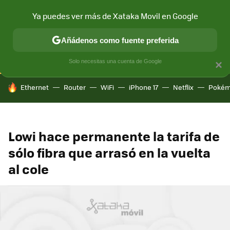
Ya puedes ver más de Xataka Movil en Google
CONECTIVIDAD
MÓVIL Y SOCIEDAD
APLICACIONES
COM
Añádenos como fuente preferida
Solo necesitas una cuenta de Google
×
HOY SE HABLA DE
Ethernet
Router
WiFi
iPhone 17
Netflix
Pokém
Lowi hace permanente la tarifa de
sólo fibra que arrasó en la vuelta
al cole