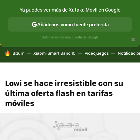
Ya puedes ver más de Xataka Movil en Google
CONECTIVIDAD
MÓVIL Y SOCIEDAD
APLICACIONES
COM
Añádenos como fuente preferida
Solo necesitas una cuenta de Google
×
HOY SE HABLA DE
Bizum
Xiaomi Smart Band 10
Videojuegos
Notificaci
Lowi se hace irresistible con su
última oferta flash en tarifas
móviles