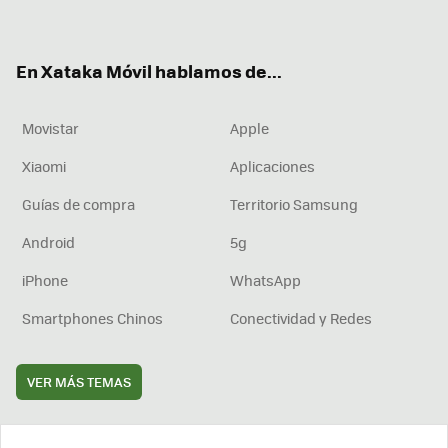
ter
ebo
tub
agr
boa
ok
e
am
rd
En Xataka Móvil hablamos de...
Movistar
Apple
Xiaomi
Aplicaciones
Guías de compra
Territorio Samsung
Android
5g
iPhone
WhatsApp
Smartphones Chinos
Conectividad y Redes
VER MÁS TEMAS