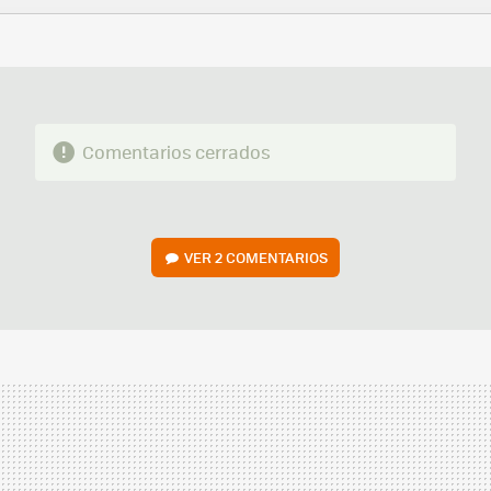
FACEBOOK
TWITTER
FLIPBOARD
E-
WHATSAPP
MAIL
Comentarios cerrados
VER
2 COMENTARIOS