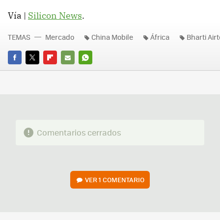
Vía |
Silicon News
.
TEMAS
Mercado
China Mobile
África
Bharti Airt
FACEBOOK
TWITTER
FLIPBOARD
E-
WHATSAPP
MAIL
Comentarios cerrados
VER
1 COMENTARIO