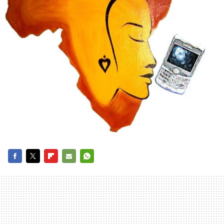
FACEBOOK
TWITTER
FLIPBOARD
E-
WHATSAPP
MAIL