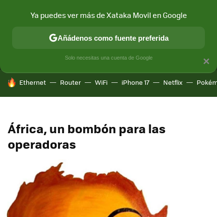
Ya puedes ver más de Xataka Movil en Google
MENÚ
NUEVO
Añádenos como fuente preferida
CONECTIVIDAD
MÓVIL Y SOCIEDAD
APLICACIONES
COM
Solo necesitas una cuenta de Google
×
HOY SE HABLA DE
Ethernet
Router
WiFi
iPhone 17
Netflix
Pokém
África, un bombón para las
operadoras