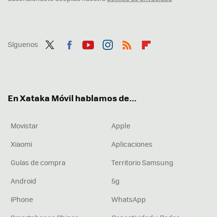
Síguenos
Twit
Fac
You
Inst
RSS
Flip
ter
ebo
tub
agr
boa
ok
e
am
rd
En Xataka Móvil hablamos de...
Movistar
Apple
Xiaomi
Aplicaciones
Guías de compra
Territorio Samsung
Android
5g
iPhone
WhatsApp