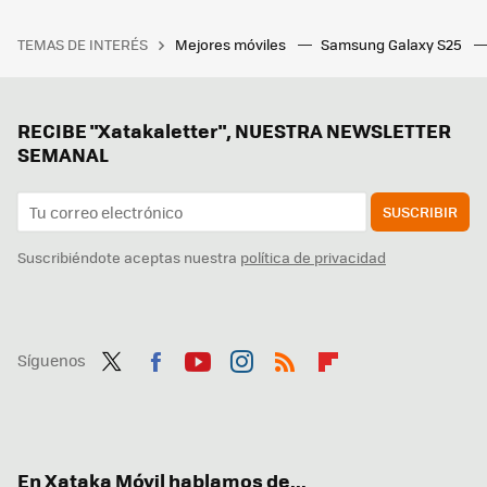
TEMAS DE INTERÉS
Mejores móviles
Samsung Galaxy S25
RECIBE "Xatakaletter", NUESTRA NEWSLETTER
SEMANAL
SUSCRIBIR
Suscribiéndote aceptas nuestra
política de privacidad
Síguenos
Twit
Fac
You
Inst
RSS
Flip
ter
ebo
tub
agr
boa
ok
e
am
rd
En Xataka Móvil hablamos de...