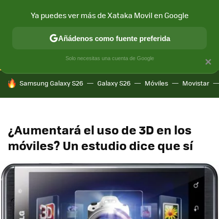
Ya puedes ver más de Xataka Movil en Google
CONECTIVIDAD
MÓVIL Y SOCIEDAD
APLICACIONES
COM
Añádenos como fuente preferida
Solo necesitas una cuenta de Google
×
HOY SE HABLA DE
Samsung Galaxy S26
Galaxy S26
Móviles
Movistar
¿Aumentará el uso de 3D en los
móviles? Un estudio dice que sí