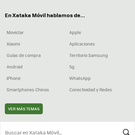
ter
ebo
tub
agr
boa
ok
e
am
rd
En Xataka Móvil hablamos de...
Movistar
Apple
Xiaomi
Aplicaciones
Guías de compra
Territorio Samsung
Android
5g
iPhone
WhatsApp
Smartphones Chinos
Conectividad y Redes
VER MÁS TEMAS