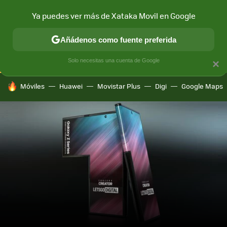
Ya puedes ver más de Xataka Movil en Google
CONECTIVIDAD
MÓVIL Y SOCIEDAD
APLICACIONES
COM
Añádenos como fuente preferida
Solo necesitas una cuenta de Google
×
HOY SE HABLA DE
Móviles
Huawei
Movistar Plus
Digi
Google Maps