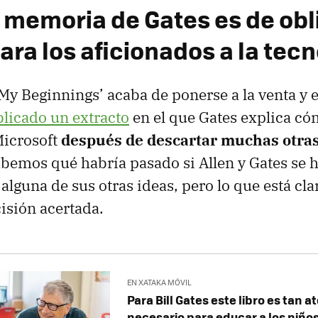
 memoria de Gates es de ob
ara los aficionados a la tec
My Beginnings’ acaba de ponerse a la venta y 
licado un extracto
en el que Gates explica có
Microsoft
después de descartar muchas otras
bemos qué habría pasado si Allen y Gates se 
alguna de sus otras ideas, pero lo que está cla
isión acertada.
EN XATAKA MÓVIL
Para Bill Gates este libro es tan 
necesario para educar a los niños