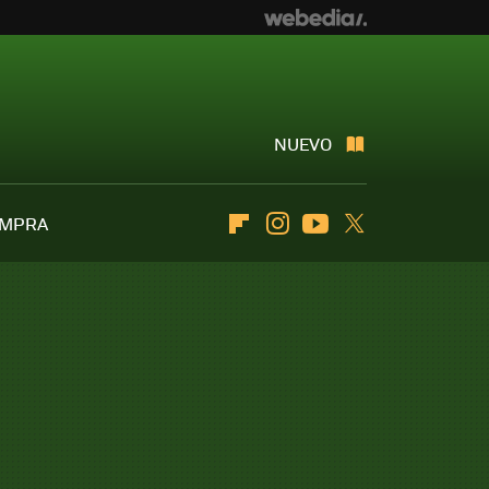
NUEVO
OMPRA
Flipboard
Instagram
Youtube
Twitter