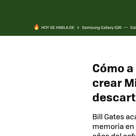
HOY SE HABLA DE
Samsung Galaxy S26
Ga
Cómo a B
crear M
descart
Bill Gates a
memoria en 
años del cof