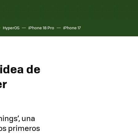
HyperOS
iPhone 18 Pro
iPhone 17
 idea de
er
nings’, una
os primeros