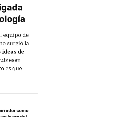
ligada
nología
el equipo de
mo surgió la
 ideas de
hubiesen
ro es que
aterrador como
 en la era del