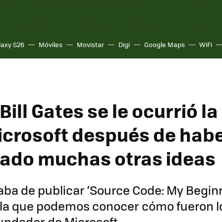
laxy S26
Móviles
Movistar
Digi
Google Maps
WiFi
ill Gates se le ocurrió la
icrosoft después de hab
ado muchas otras ideas
caba de publicar ‘Source Code: My Begin
la que podemos conocer cómo fueron l
undador de Microsoft