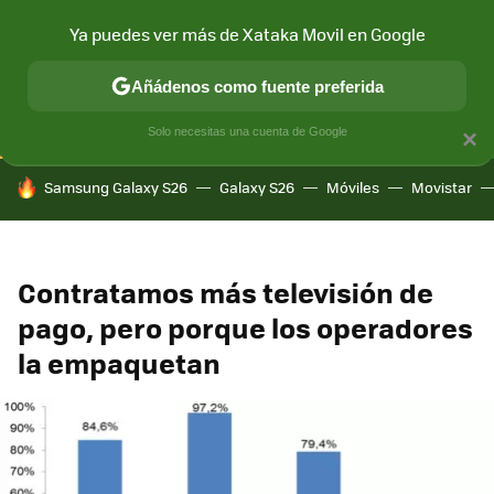
Ya puedes ver más de Xataka Movil en Google
CONECTIVIDAD
MÓVIL Y SOCIEDAD
APLICACIONES
COM
Añádenos como fuente preferida
Solo necesitas una cuenta de Google
×
HOY SE HABLA DE
Samsung Galaxy S26
Galaxy S26
Móviles
Movistar
Contratamos más televisión de
pago, pero porque los operadores
la empaquetan