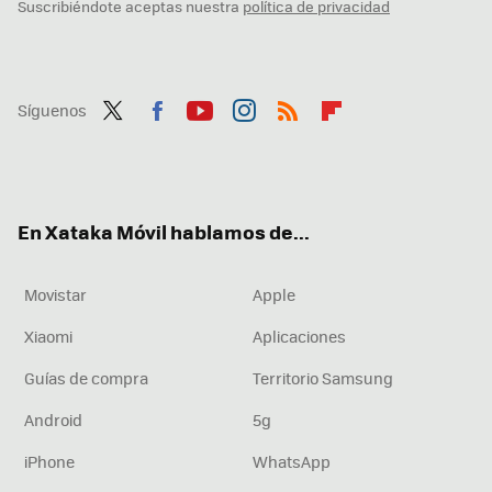
Suscribiéndote aceptas nuestra
política de privacidad
Síguenos
Twit
Fac
You
Inst
RSS
Flip
ter
ebo
tub
agr
boa
ok
e
am
rd
En Xataka Móvil hablamos de...
Movistar
Apple
Xiaomi
Aplicaciones
Guías de compra
Territorio Samsung
Android
5g
iPhone
WhatsApp