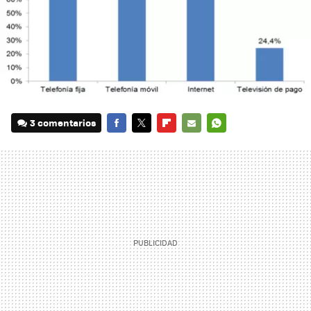
3 comentarios
FACEBOOK
TWITTER
FLIPBOARD
E-
WHATSAPP
MAIL