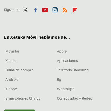
Síguenos
Twit
Fac
You
Inst
RSS
Flip
ter
ebo
tub
agr
boa
ok
e
am
rd
En Xataka Móvil hablamos de...
Movistar
Apple
Xiaomi
Aplicaciones
Guías de compra
Territorio Samsung
Android
5g
iPhone
WhatsApp
Smartphones Chinos
Conectividad y Redes