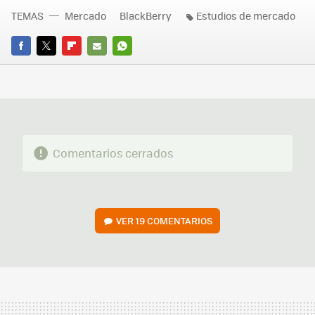
TEMAS
Mercado
BlackBerry
Estudios de mercado
FACEBOOK
TWITTER
FLIPBOARD
E-
WHATSAPP
MAIL
Comentarios cerrados
VER
19 COMENTARIOS