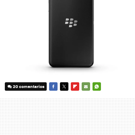
20 comentarios
FACEBOOK
TWITTER
FLIPBOARD
E-
WHATSAPP
MAIL