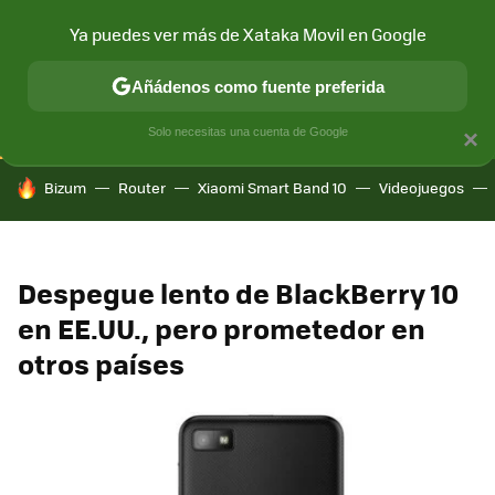
Ya puedes ver más de Xataka Movil en Google
CONECTIVIDAD
MÓVIL Y SOCIEDAD
APLICACIONES
COM
Añádenos como fuente preferida
Solo necesitas una cuenta de Google
×
HOY SE HABLA DE
Bizum
Router
Xiaomi Smart Band 10
Videojuegos
Despegue lento de BlackBerry 10
en EE.UU., pero prometedor en
otros países