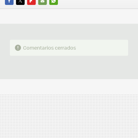
FACEBOOK
TWITTER
FLIPBOARD
E-
WHATSAPP
MAIL
Comentarios cerrados