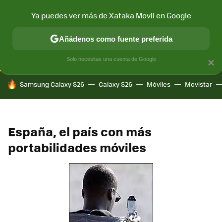
Ya puedes ver más de Xataka Movil en Google
CONECTIVIDAD
MÓVIL Y SOCIEDAD
APLICACIONES
COM
Añádenos como fuente preferida
Solo necesitas una cuenta de Google
×
HOY SE HABLA DE
Samsung Galaxy S26
Galaxy S26
Móviles
Movistar
España, el país con más
portabilidades móviles