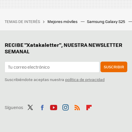
TEMAS DE INTERÉS
Mejores móviles
Samsung Galaxy S25
RECIBE "Xatakaletter", NUESTRA NEWSLETTER
SEMANAL
SUSCRIBIR
Suscribiéndote aceptas nuestra
política de privacidad
Síguenos
Twit
Fac
You
Inst
RSS
Flip
ter
ebo
tub
agr
boa