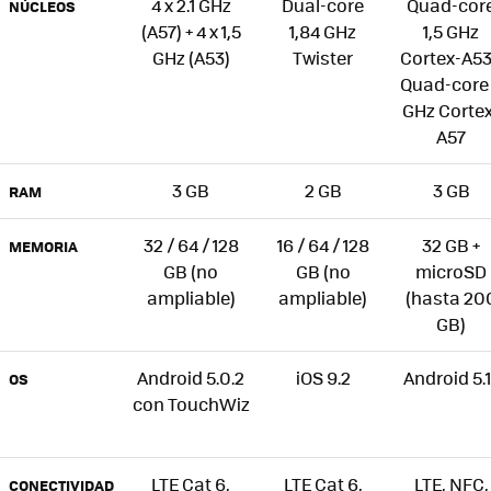
4 x 2.1 GHz
Dual-core
Quad-cor
NÚCLEOS
(A57) + 4 x 1,5
1,84 GHz
1,5 GHz
GHz (A53)
Twister
Cortex-A53
Quad-core
GHz Cortex
A57
3 GB
2 GB
3 GB
RAM
32 / 64 / 128
16 / 64 / 128
32 GB +
MEMORIA
GB (no
GB (no
microSD
ampliable)
ampliable)
(hasta 20
GB)
Android 5.0.2
iOS 9.2
Android 5.1
OS
con TouchWiz
LTE Cat 6,
LTE Cat 6,
LTE, NFC,
CONECTIVIDAD