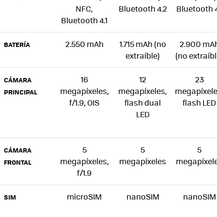
NFC,
Bluetooth 4.2
Bluetooth 4
Bluetooth 4.1
2.550 mAh
1.715 mAh (no
2.900 mA
BATERÍA
extraíble)
(no extraíbl
16
12
23
CÁMARA
megapíxeles,
megapíxeles,
megapíxele
PRINCIPAL
f/1.9, OIS
flash dual
flash LED
LED
5
5
5
CÁMARA
megapíxeles,
megapíxeles
megapíxel
FRONTAL
f/1.9
microSIM
nanoSIM
nanoSIM
SIM