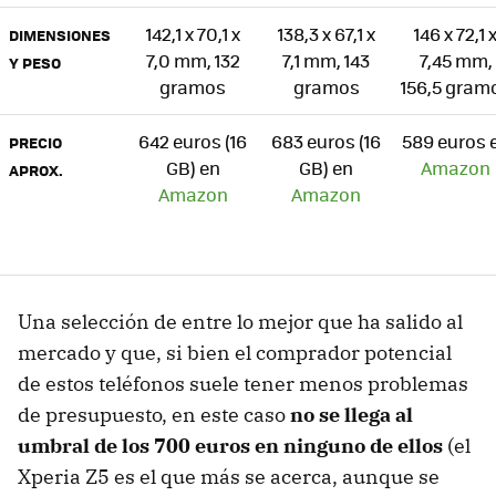
142,1 x 70,1 x
138,3 x 67,1 x
146 x 72,1 
DIMENSIONES
7,0 mm, 132
7,1 mm, 143
7,45 mm,
Y PESO
gramos
gramos
156,5 gram
642 euros (16
683 euros (16
589 euros 
PRECIO
GB) en
GB) en
Amazon
APROX.
Amazon
Amazon
Una selección de entre lo mejor que ha salido al
mercado y que, si bien el comprador potencial
de estos teléfonos suele tener menos problemas
de presupuesto, en este caso
no se llega al
umbral de los 700 euros en ninguno de ellos
(el
Xperia Z5 es el que más se acerca, aunque se