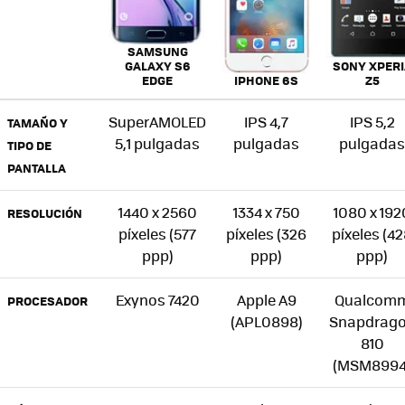
SAMSUNG
SONY XPERI
GALAXY S6
IPHONE 6S
Z5
EDGE
SuperAMOLED
IPS 4,7
IPS 5,2
TAMAÑO Y
5,1 pulgadas
pulgadas
pulgadas
TIPO DE
PANTALLA
1440 x 2560
1334 x 750
1080 x 192
RESOLUCIÓN
píxeles (577
píxeles (326
píxeles (4
ppp)
ppp)
ppp)
Exynos 7420
Apple A9
Qualcom
PROCESADOR
(APL0898)
Snapdrag
810
(MSM8994