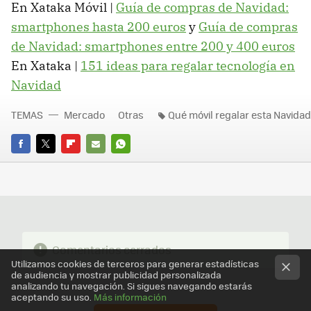
En Xataka Móvil |
Guía de compras de Navidad:
smartphones hasta 200 euros
y
Guía de compras
de Navidad: smartphones entre 200 y 400 euros
En Xataka |
151 ideas para regalar tecnología en
Navidad
TEMAS
Mercado
Otras
Qué móvil regalar esta Navidad
FACEBOOK
TWITTER
FLIPBOARD
E-
WHATSAPP
MAIL
Comentarios cerrados
Utilizamos cookies de terceros para generar estadísticas
de audiencia y mostrar publicidad personalizada
analizando tu navegación. Si sigues navegando estarás
aceptando su uso.
Más información