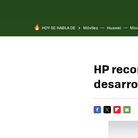
HOY SE HABLA DE
Móviles
Huawei
Mov
HP reco
desarro
FACEBOOK
TWITTER
FLIPBOARD
E-
MAIL