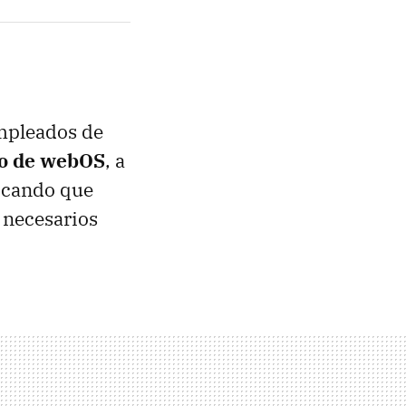
empleados de
lo de webOS
, a
icando que
 necesarios