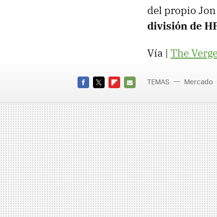
del propio Jon
división de H
Vía |
The Verg
TEMAS
Mercado
FACEBOOK
TWITTER
FLIPBOARD
E-
MAIL