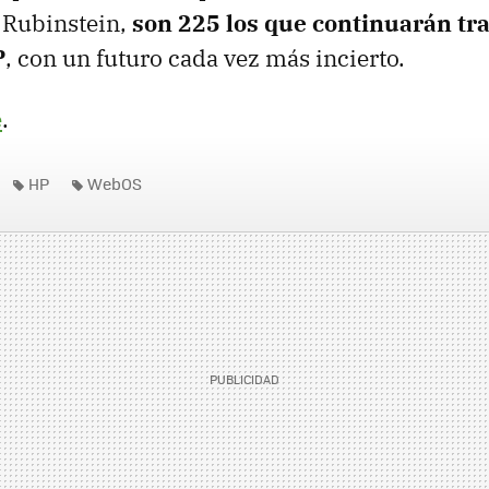
 Rubinstein,
son 225 los que continuarán tr
P
, con un futuro cada vez más incierto.
e
.
HP
WebOS