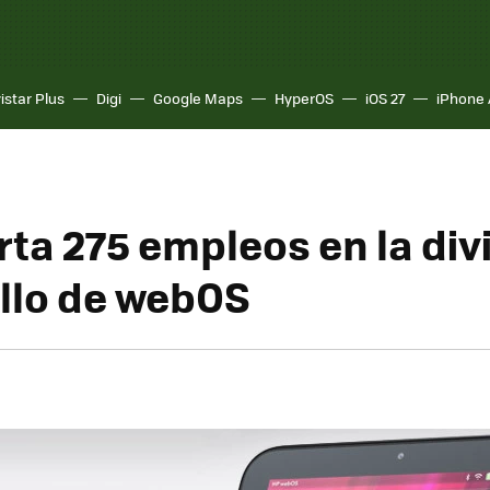
istar Plus
Digi
Google Maps
HyperOS
iOS 27
iPhone 
rta 275 empleos en la div
llo de webOS