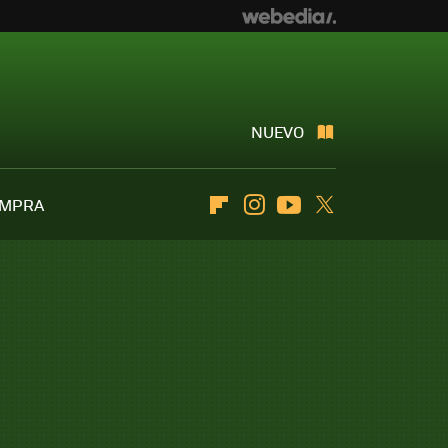
NUEVO
OMPRA
Flipboard
Instagram
Youtube
Twitter