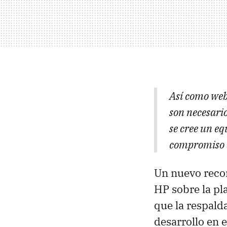
Así como web
son necesario
se cree un e
compromiso d
Un nuevo recort
HP sobre la pla
que la respald
desarrollo en 