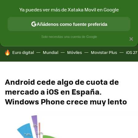
Ya puedes ver más de Xataka Movil en Google
MENÚ
NUEVO
Añádenos como fuente preferida
CONECTIVIDAD
MÓVIL Y SOCIEDAD
APLICACIONES
COM
Solo necesitas una cuenta de Google
×
HOY SE HABLA DE
Euro digital
Mundial
Móviles
Movistar Plus
iOS 27
Android cede algo de cuota de
mercado a iOS en España.
Windows Phone crece muy lento