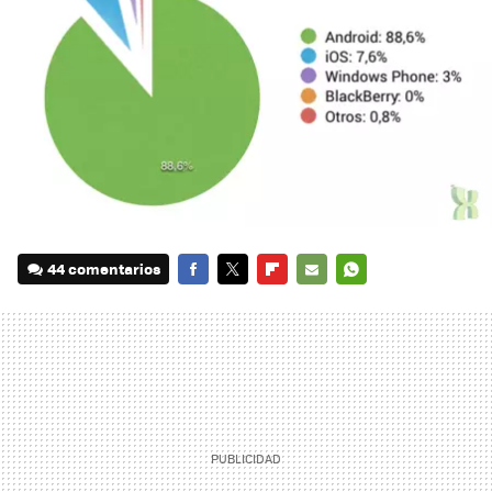
44 comentarios
FACEBOOK
TWITTER
FLIPBOARD
E-
WHATSAPP
MAIL