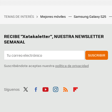
TEMAS DE INTERÉS
Mejores móviles
Samsung Galaxy S25
RECIBE "Xatakaletter", NUESTRA NEWSLETTER
SEMANAL
SUSCRIBIR
Suscribiéndote aceptas nuestra
política de privacidad
Síguenos
Twit
Fac
You
Inst
RSS
Flip
ter
ebo
tub
agr
boa