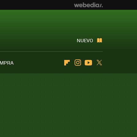
NUEVO
OMPRA
Flipboard
Instagram
Youtube
Twitter