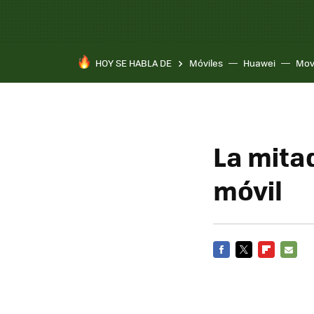
HOY SE HABLA DE
Móviles
Huawei
Mov
La mitad
móvil
FACEBOOK
TWITTER
FLIPBOARD
E-
MAIL