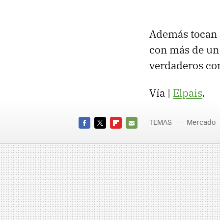
Además tocan e
con más de un 
verdaderos con
Vía |
Elpais
.
TEMAS
Mercado
FACEBOOK
TWITTER
FLIPBOARD
E-
MAIL