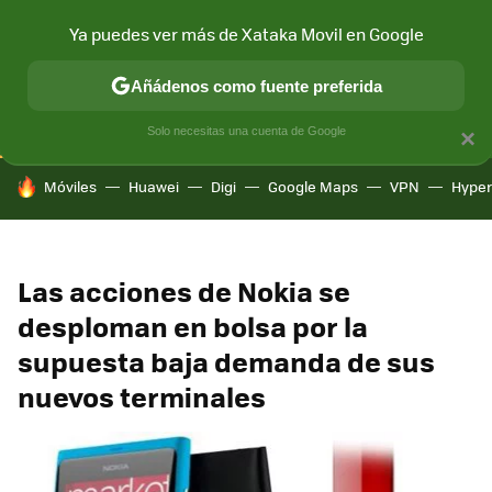
Ya puedes ver más de Xataka Movil en Google
CONECTIVIDAD
MÓVIL Y SOCIEDAD
APLICACIONES
COM
Añádenos como fuente preferida
Solo necesitas una cuenta de Google
×
HOY SE HABLA DE
Móviles
Huawei
Digi
Google Maps
VPN
Hype
Las acciones de Nokia se
desploman en bolsa por la
supuesta baja demanda de sus
nuevos terminales