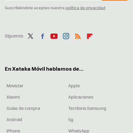
Suscribiéndote aceptas nuestra
política de privacidad
Síguenos
Twit
Fac
You
Inst
RSS
Flip
ter
ebo
tub
agr
boa
ok
e
am
rd
En Xataka Móvil hablamos de...
Movistar
Apple
Xiaomi
Aplicaciones
Guías de compra
Territorio Samsung
Android
5g
iPhone
WhatsApp