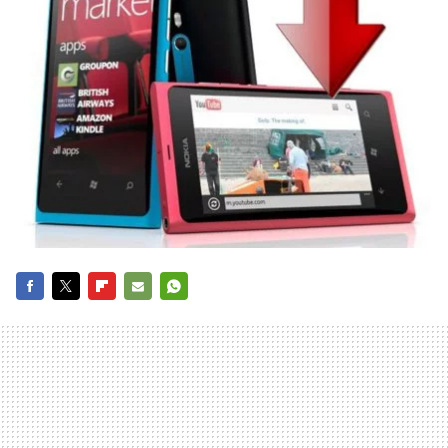
FACEBOOK
TWITTER
FLIPBOARD
E-
WHATSAPP
MAIL