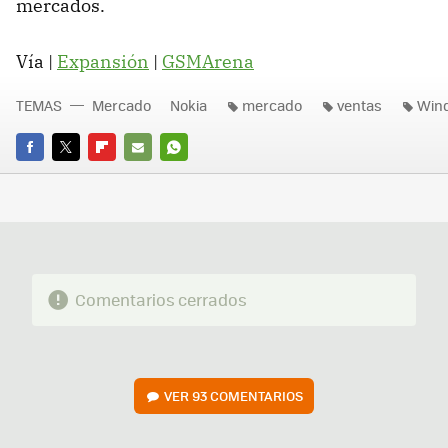
mercados.
Vía |
Expansión
|
GSMArena
TEMAS
Mercado
Nokia
mercado
ventas
Win
FACEBOOK
TWITTER
FLIPBOARD
E-
WHATSAPP
MAIL
Comentarios cerrados
VER
93 COMENTARIOS