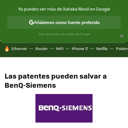
Ya puedes ver más de Xataka Movil en Google
CONECTIVIDAD
MÓVIL Y SOCIEDAD
APLICACIONES
COM
Añádenos como fuente preferida
Solo necesitas una cuenta de Google
×
HOY SE HABLA DE
Ethernet
Router
WiFi
iPhone 17
Netflix
Pokém
Las patentes pueden salvar a
BenQ-Siemens