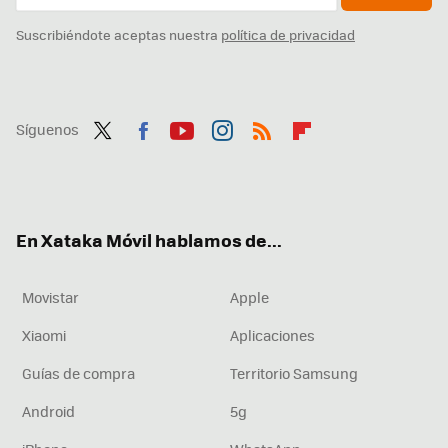
Suscribiéndote aceptas nuestra
política de privacidad
Síguenos
Twit
Fac
You
Inst
RSS
Flip
ter
ebo
tub
agr
boa
ok
e
am
rd
En Xataka Móvil hablamos de...
Movistar
Apple
Xiaomi
Aplicaciones
Guías de compra
Territorio Samsung
Android
5g