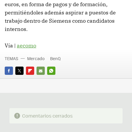
euros, en forma de pagos y de formación,
permitiéndoles además aspirar a puestos de
trabajo dentro de Siemens como candidatos
internos.
Vía |
aecomo
TEMAS
Mercado
BenQ
FACEBOOK
TWITTER
FLIPBOARD
E-
WHATSAPP
MAIL
Comentarios cerrados