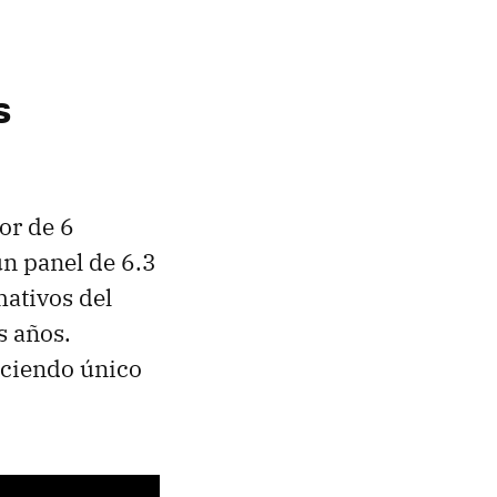
s
or de 6
n panel de 6.3
mativos del
s años.
haciendo único