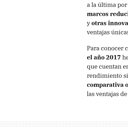
a la última po
marcos reduc
y
otras innov
ventajas única
Para conocer 
el año 2017
he
que cuentan en
rendimiento si
comparativa o
las ventajas d