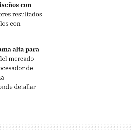
iseños con
ores resultados
los con
ma alta para
 del mercado
rocesador de
na
nde detallar