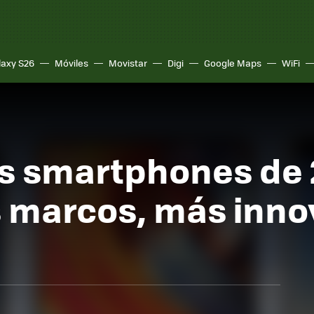
laxy S26
Móviles
Movistar
Digi
Google Maps
WiFi
s smartphones de 2
 marcos, más inno
a