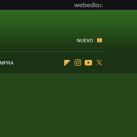
NUEVO
OMPRA
Flipboard
Instagram
Youtube
Twitter