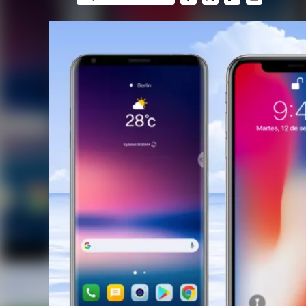
FACEBOOK
TWITTER
FLIPBOARD
E-
MAIL