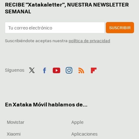
RECIBE "Xatakaletter", NUESTRA NEWSLETTER
SEMANAL
SUSCRIBIR
Suscribiéndote aceptas nuestra
política de privacidad
Síguenos
Twit
Fac
You
Inst
RSS
Flip
ter
ebo
tub
agr
boa
ok
e
am
rd
En Xataka Móvil hablamos de...
Movistar
Apple
Xiaomi
Aplicaciones