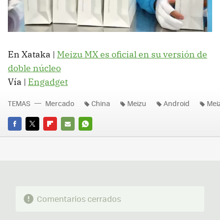
En Xataka |
Meizu MX es oficial en su versión de
doble núcleo
Vía |
Engadget
TEMAS
Mercado
China
Meizu
Android
Mei
FACEBOOK
TWITTER
FLIPBOARD
E-
WHATSAPP
MAIL
Comentarios cerrados