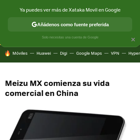
Ya puedes ver más de Xataka Movil en Google
CONECTIVIDAD
MÓVIL Y SOCIEDAD
APLICACIONES
COM
Añádenos como fuente preferida
Solo necesitas una cuenta de Google
×
HOY SE HABLA DE
Móviles
Huawei
Digi
Google Maps
VPN
Hype
Meizu MX comienza su vida
comercial en China