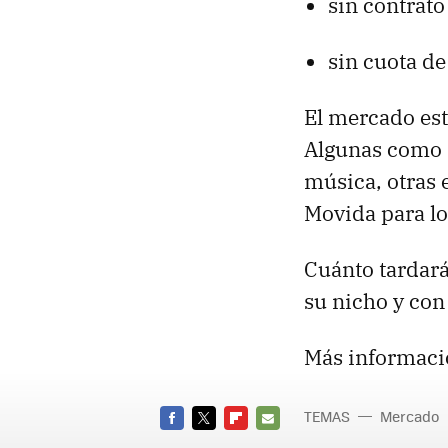
sin contrato
sin cuota de
El mercado est
Algunas como H
música, otras 
Movida para lo
Cuánto tardará
su nicho y con
Más informaci
TEMAS
Mercado
FACEBOOK
TWITTER
FLIPBOARD
E-