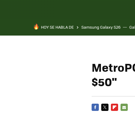
HOY SE HABLA DE
Samsung Galaxy S26
Ga
MetroPC
$50"
FACEBOOK
TWITTER
FLIPBOARD
E-
MAIL