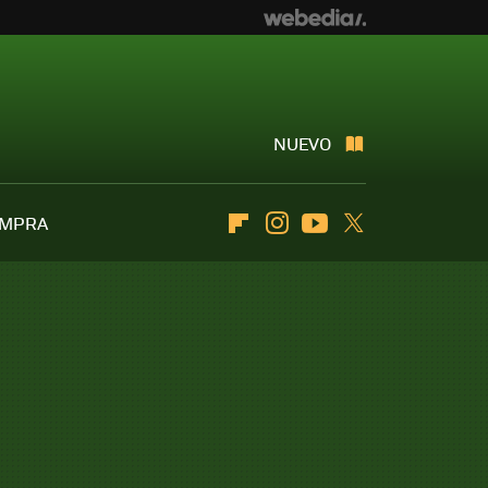
NUEVO
OMPRA
Flipboard
Instagram
Youtube
Twitter