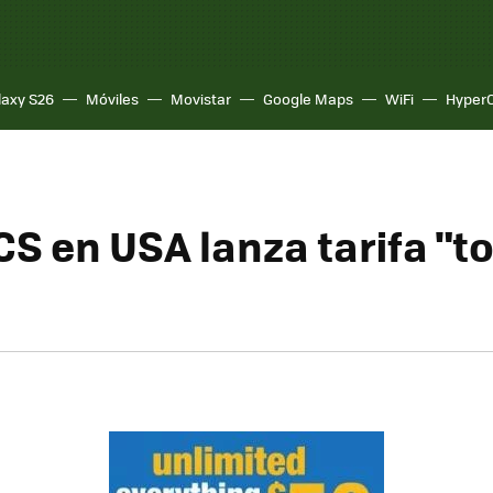
laxy S26
Móviles
Movistar
Google Maps
WiFi
Hyper
S en USA lanza tarifa "t