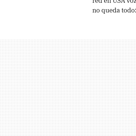
red en USA vo
no queda todo