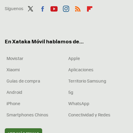
Síguenos
Twit
Fac
You
Inst
RSS
Flip
ter
ebo
tub
agr
boa
ok
e
am
rd
En Xataka Móvil hablamos de...
Movistar
Apple
Xiaomi
Aplicaciones
Guías de compra
Territorio Samsung
Android
5g
iPhone
WhatsApp
Smartphones Chinos
Conectividad y Redes