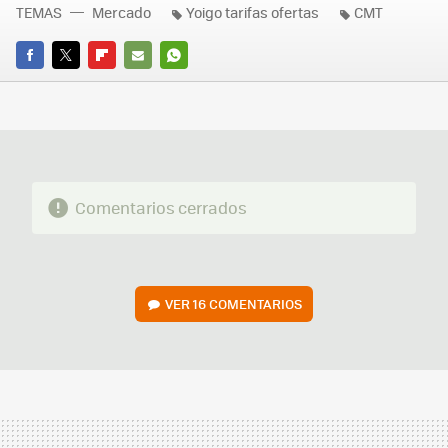
TEMAS
Mercado
Yoigo tarifas ofertas
CMT
FACEBOOK
TWITTER
FLIPBOARD
E-
WHATSAPP
MAIL
Comentarios cerrados
VER
16 COMENTARIOS