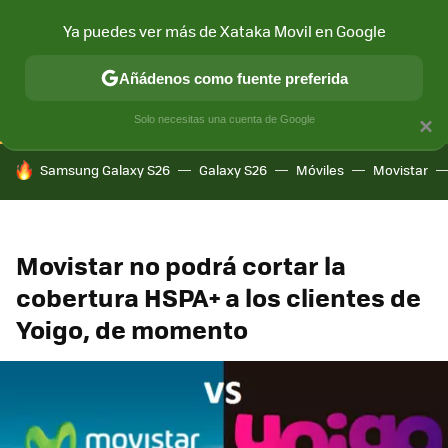
Ya puedes ver más de Xataka Movil en Google
CONECTIVIDAD
MÓVIL Y SOCIEDAD
APLICACIONES
COM
Añádenos como fuente preferida
Solo necesitas una cuenta de Google
×
HOY SE HABLA DE
Samsung Galaxy S26
Galaxy S26
Móviles
Movistar
Movistar no podrá cortar la
cobertura HSPA+ a los clientes de
Yoigo, de momento