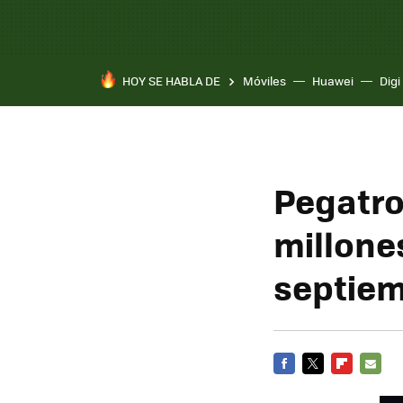
HOY SE HABLA DE
Móviles
Huawei
Digi
Pegatro
millone
septie
FACEBOOK
TWITTER
FLIPBOARD
E-