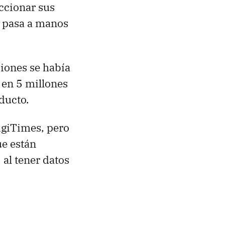
ccionar sus
e pasa a manos
ciones se había
 en 5 millones
oducto.
igiTimes, pero
ue están
 al tener datos