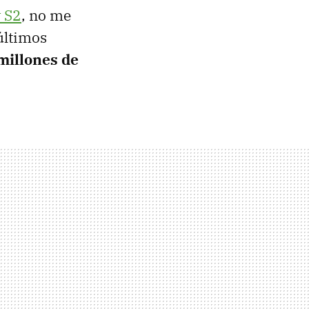
y S2
, no me
últimos
millones de