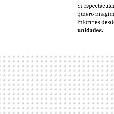
Si espectacula
quiero imagina
informes desd
unidades
.