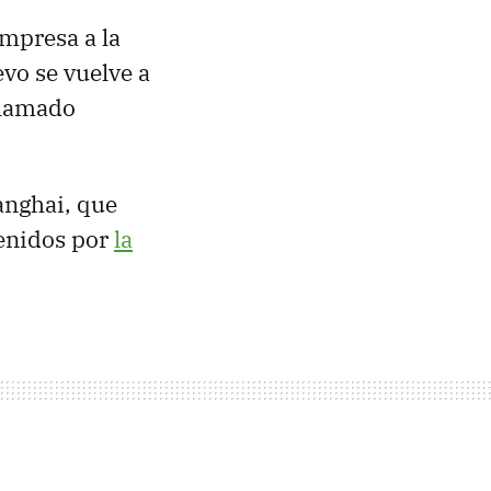
empresa a la
vo se vuelve a
llamado
hanghai, que
tenidos por
la