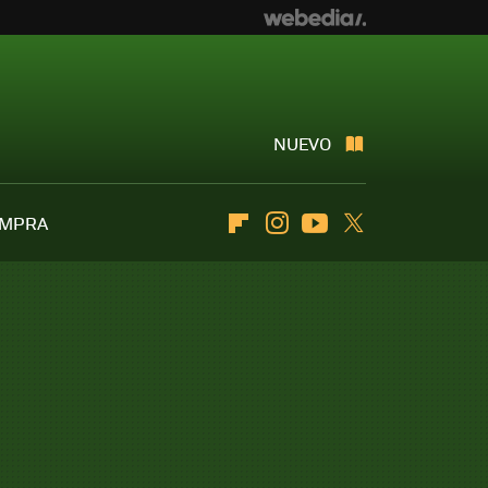
NUEVO
OMPRA
Flipboard
Instagram
Youtube
Twitter