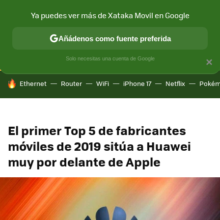
Ya puedes ver más de Xataka Movil en Google
CONECTIVIDAD
MÓVIL Y SOCIEDAD
APLICACIONES
COM
Añádenos como fuente preferida
Solo necesitas una cuenta de Google
×
HOY SE HABLA DE
Ethernet
Router
WiFi
iPhone 17
Netflix
Pokém
El primer Top 5 de fabricantes
móviles de 2019 sitúa a Huawei
muy por delante de Apple