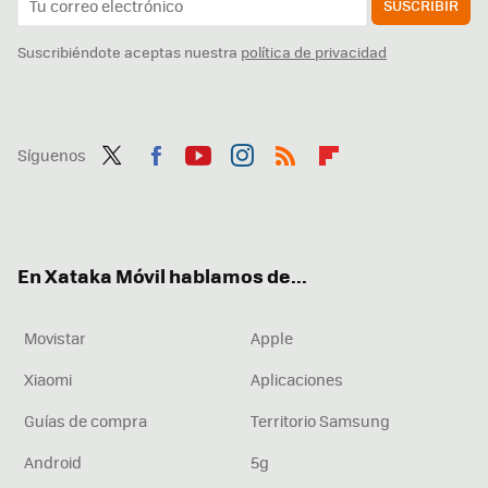
SUSCRIBIR
Suscribiéndote aceptas nuestra
política de privacidad
Síguenos
Twit
Fac
You
Inst
RSS
Flip
ter
ebo
tub
agr
boa
ok
e
am
rd
En Xataka Móvil hablamos de...
Movistar
Apple
Xiaomi
Aplicaciones
Guías de compra
Territorio Samsung
Android
5g