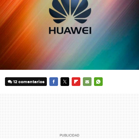
12 comentarios
FACEBOOK
TWITTER
FLIPBOARD
E-
WHATSAPP
MAIL