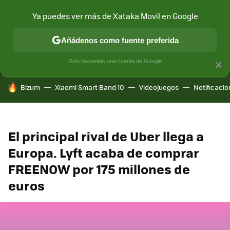
Ya puedes ver más de Xataka Movil en Google
MENÚ
NUEVO
Añádenos como fuente preferida
CONECTIVIDAD
MÓVIL Y SOCIEDAD
APLICACIONES
COM
Solo necesitas una cuenta de Google
×
HOY SE HABLA DE
Bizum
Xiaomi Smart Band 10
Videojuegos
Notificaci
El principal rival de Uber llega a
Europa. Lyft acaba de comprar
FREENOW por 175 millones de
euros