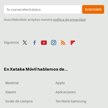
SUSCRIBIR
Suscribiéndote aceptas nuestra
política de privacidad
Síguenos
Twit
Fac
You
Inst
RSS
Flip
ter
ebo
tub
agr
boa
ok
e
am
rd
En Xataka Móvil hablamos de...
Movistar
Apple
Xiaomi
Aplicaciones
Guías de compra
Territorio Samsung