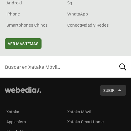
Android
5g
iPhone
WhatsApp
Smartphones Chinos
Conectividad y Redes
VER MÁS TEMAS
BUSCA
SUBIR
Xataka
Xataka Móvil
Applesfera
Xataka Smart Home