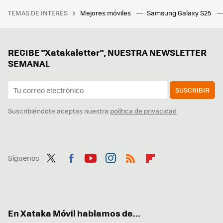
TEMAS DE INTERÉS
Mejores móviles
Samsung Galaxy S25
RECIBE "Xatakaletter", NUESTRA NEWSLETTER
SEMANAL
SUSCRIBIR
Suscribiéndote aceptas nuestra
política de privacidad
Síguenos
Twit
Fac
You
Inst
RSS
Flip
ter
ebo
tub
agr
boa
ok
e
am
rd
En Xataka Móvil hablamos de...