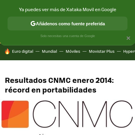
Ya puedes ver más de Xataka Movil en Google
CONECTIVIDAD
MÓVIL Y SOCIEDAD
APLICACIONES
COM
Añádenos como fuente preferida
Solo necesitas una cuenta de Google
×
HOY SE HABLA DE
Euro digital
Mundial
Móviles
Movistar Plus
Hyper
Resultados CNMC enero 2014:
récord en portabilidades