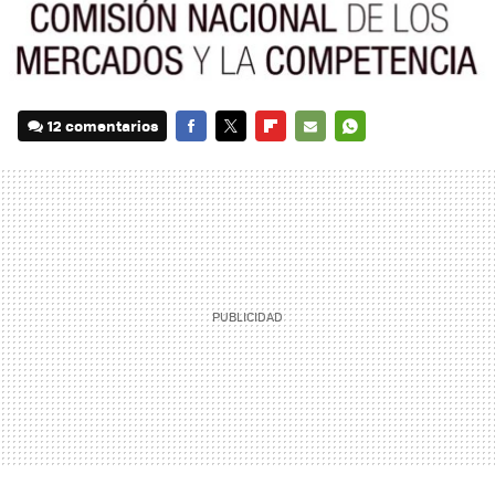
12 comentarios
FACEBOOK
TWITTER
FLIPBOARD
E-
WHATSAPP
MAIL