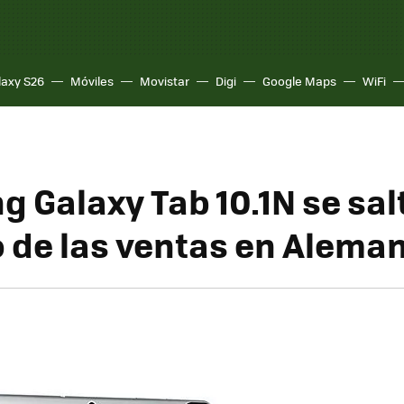
laxy S26
Móviles
Movistar
Digi
Google Maps
WiFi
 Galaxy Tab 10.1N se salt
 de las ventas en Aleman