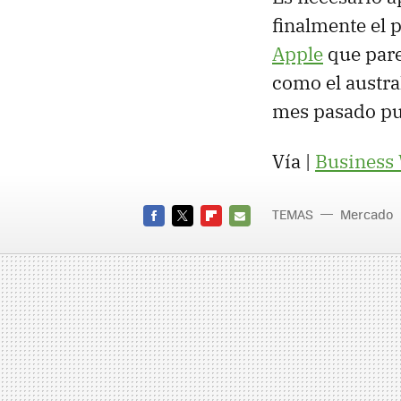
finalmente el 
Apple
que pare
como el austra
mes pasado pud
Vía |
Business
TEMAS
Mercado
FACEBOOK
TWITTER
FLIPBOARD
E-
MAIL