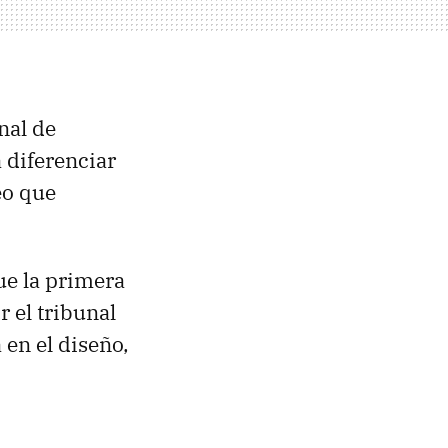
nal de
 diferenciar
eo que
ue la primera
r el tribunal
 en el diseño,