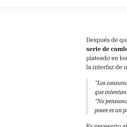
Después de que
serie de cambi
plateado en lo
la interfaz de 
“Los consumi
que intentan 
“No pensamos
posee es un 
Es necesario ap