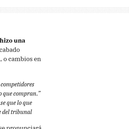
hizo una
acabado
s, o cambios en
s competidores
 lo que compran.”
se que lo que
 del tribunal
l se pronunciará