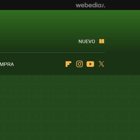
NUEVO
OMPRA
Flipboard
Instagram
Youtube
Twitter