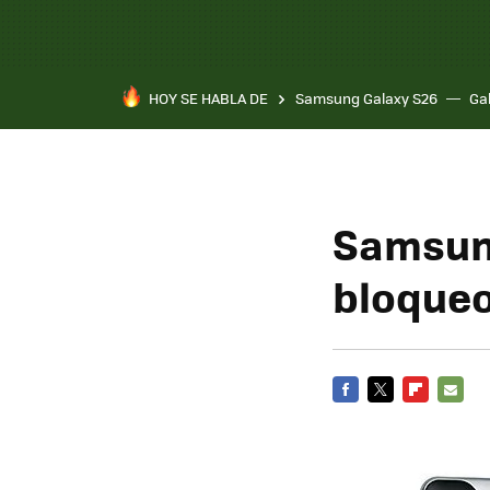
HOY SE HABLA DE
Samsung Galaxy S26
Ga
Samsung
bloqueo
FACEBOOK
TWITTER
FLIPBOARD
E-
MAIL