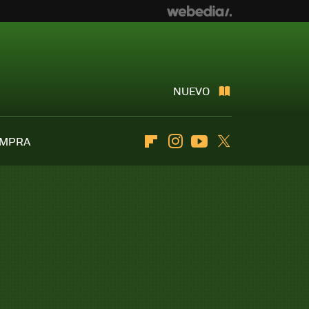
NUEVO
OMPRA
Flipboard
Instagram
Youtube
Twitter