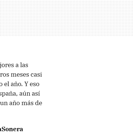
ores a las
eros meses casi
 el año. Y eso
spaña, aún así
 un año más de
aSonera