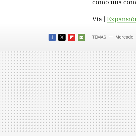
como una compa
Vía |
Expansió
TEMAS
Mercado
FACEBOOK
TWITTER
FLIPBOARD
E-
MAIL