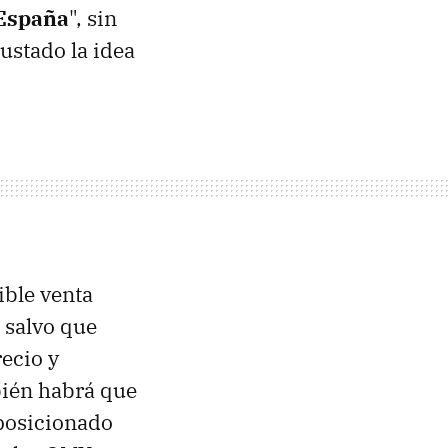
 España
", sin
gustado la idea
ible venta
, salvo que
ecio y
bién habrá que
a posicionado