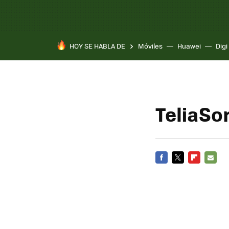
HOY SE HABLA DE
Móviles
Huawei
Digi
TeliaSo
FACEBOOK
TWITTER
FLIPBOARD
E-
MAIL