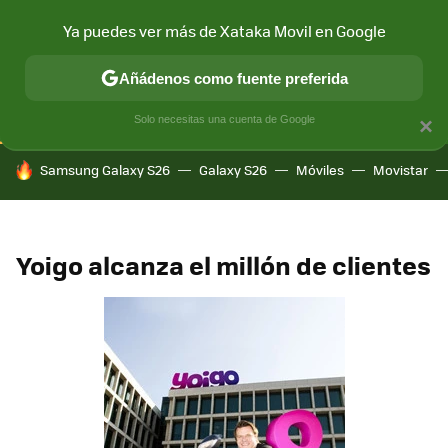
Ya puedes ver más de Xataka Movil en Google
CONECTIVIDAD
MÓVIL Y SOCIEDAD
APLICACIONES
COM
Añádenos como fuente preferida
Solo necesitas una cuenta de Google
×
HOY SE HABLA DE
Samsung Galaxy S26
Galaxy S26
Móviles
Movistar
Yoigo alcanza el millón de clientes