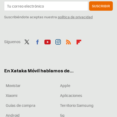
SUSCRIBIR
Suscribiéndote aceptas nuestra
política de privacidad
Síguenos
Twit
Fac
You
Inst
RSS
Flip
ter
ebo
tub
agr
boa
ok
e
am
rd
En Xataka Móvil hablamos de...
Movistar
Apple
Xiaomi
Aplicaciones
Guías de compra
Territorio Samsung
Android
5g