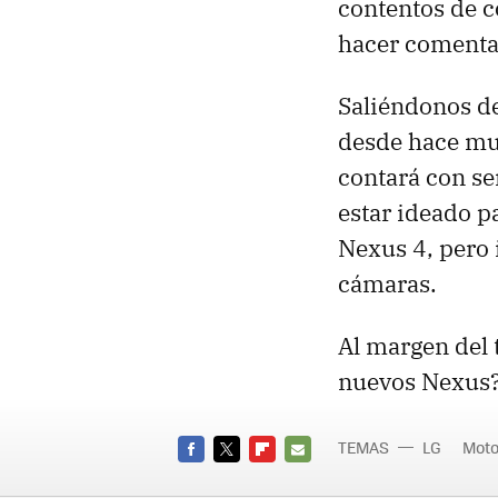
contentos de c
hacer comenta
Saliéndonos de
desde hace mu
contará con se
estar ideado pa
Nexus 4, pero
cámaras.
Al margen del 
nuevos Nexus?
TEMAS
LG
Moto
FACEBOOK
TWITTER
FLIPBOARD
E-