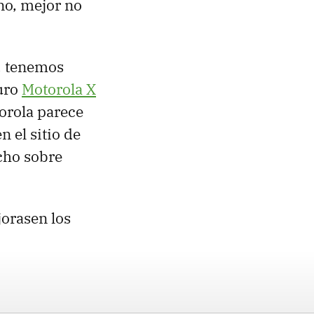
no, mejor no
e, tenemos
uro
Motorola X
torola parece
n el sitio de
cho sobre
jorasen los