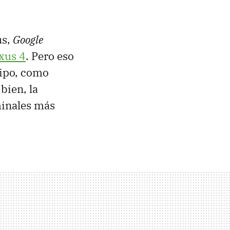
us,
Google
xus 4
. Pero eso
uipo, como
bien, la
minales más