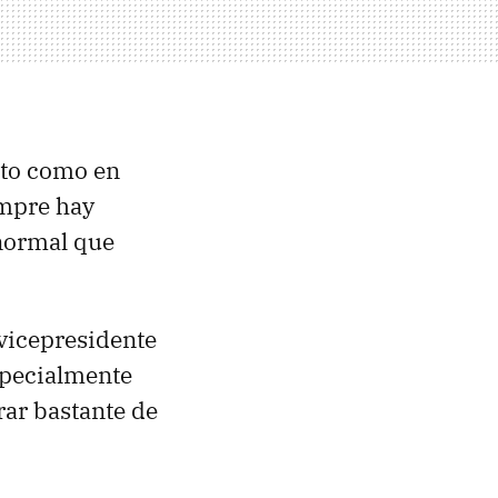
foto como en
empre hay
 normal que
 vicepresidente
specialmente
ar bastante de