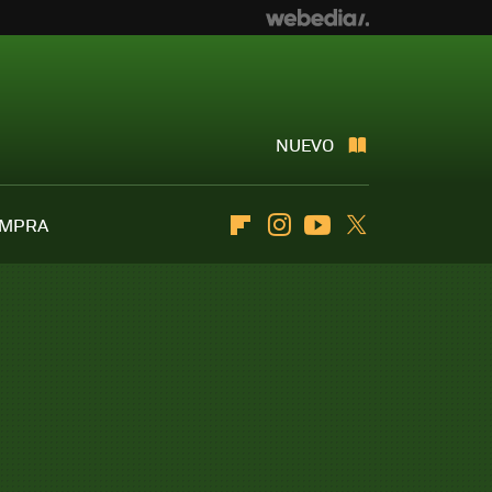
NUEVO
OMPRA
Flipboard
Instagram
Youtube
Twitter