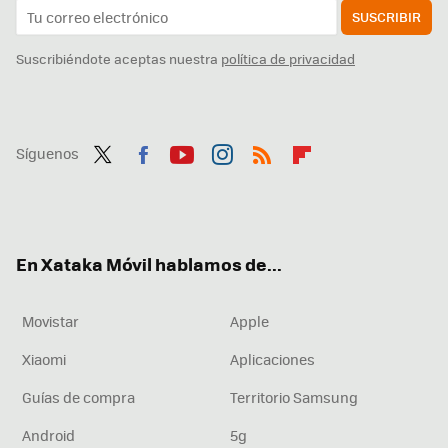
SUSCRIBIR
Suscribiéndote aceptas nuestra
política de privacidad
Síguenos
Twit
Fac
You
Inst
RSS
Flip
ter
ebo
tub
agr
boa
ok
e
am
rd
En Xataka Móvil hablamos de...
Movistar
Apple
Xiaomi
Aplicaciones
Guías de compra
Territorio Samsung
Android
5g