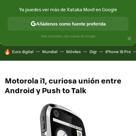
Ya puedes ver más de Xataka Movil en Google
CONECTIVIDAD
MÓVIL Y SOCIEDAD
APLICACIONES
COM
Añádenos como fuente preferida
Solo necesitas una cuenta de Google
×
HOY SE HABLA DE
Euro digital
Mundial
Móviles
Digi
iPhone 18 Pro
Motorola i1, curiosa unión entre
Android y Push to Talk